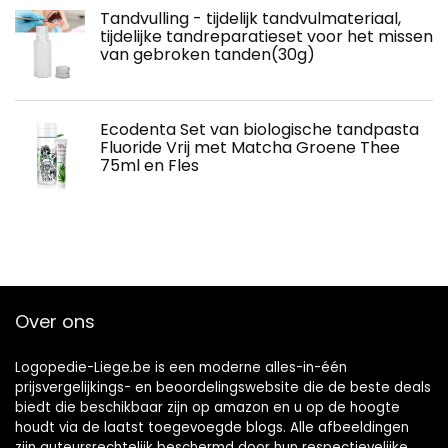
Tandvulling - tijdelijk tandvulmateriaal,
tijdelijke tandreparatieset voor het missen
van gebroken tanden(30g)
Ecodenta Set van biologische tandpasta
Fluoride Vrij met Matcha Groene Thee
75ml en Fles
Over ons
Logopedie-Liege.be is een moderne alles-in-één
prijsvergelijkings- en beoordelingswebsite die de beste deals
biedt die beschikbaar zijn op amazon en u op de hoogte
houdt via de laatst toegevoegde blogs. Alle afbeeldingen
zijn auteursrechtelijk beschermd door hun respectievelijke