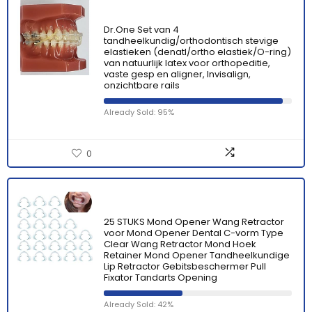
Dr.One Set van 4
tandheelkundig/orthodontisch stevige
elastieken (denatl/ortho elastiek/O-ring)
van natuurlijk latex voor orthopeditie,
vaste gesp en aligner, Invisalign,
onzichtbare rails
Already Sold: 95%
0
25 STUKS Mond Opener Wang Retractor
voor Mond Opener Dental C-vorm Type
Clear Wang Retractor Mond Hoek
Retainer Mond Opener Tandheelkundige
Lip Retractor Gebitsbeschermer Pull
Fixator Tandarts Opening
Already Sold: 42%