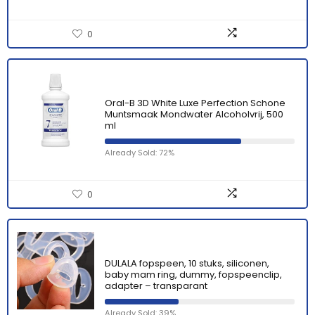
0
Oral-B 3D White Luxe Perfection Schone
Muntsmaak Mondwater Alcoholvrij, 500
ml
Already Sold: 72%
0
DULALA fopspeen, 10 stuks, siliconen,
baby mam ring, dummy, fopspeenclip,
adapter – transparant
Already Sold: 39%