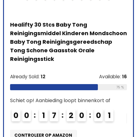
Healifty 30 Stcs Baby Tong
Bod
Reinigingsmiddel Kinderen Mondschoon
850
Baby Tong Reinigingsgereedschap
bre
Tong Schone Gaasstok Orale
l
Reinigingsstick
Alre
le:
41
Already Sold:
12
Available:
16
Schi
66 %
75 %
0
Schiet op! Aanbieding loopt binnenkort af
0
0
1
7
2
0
0
0
CO
CONTROLEER OP AMAZON