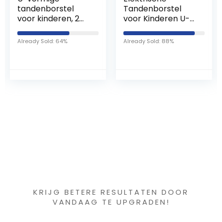
tandenborstel
Tandenborstel
voor kinderen, 2
voor Kinderen U-
stuks, handmatige
vormige
U-vormige
Automatische
Already Sold: 64%
Already Sold: 88%
tandenborstel,
Tandenborstel
met 2 stuks
Oplaadbaar voor
afneembare
Kinderen
zachte siliconen
Tandenreiniging
borstelkop, 360
Mondverzorging
graden orale
(geel)(26 Years
tandenreiniging
Old)
voor kleine
kinderen (6-12 jaar
oud)
Iets interessants
gevonden ?
KRIJG BETERE RESULTATEN DOOR
VANDAAG TE UPGRADEN!