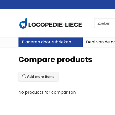
Search
for:
Bladeren door rubrieken
Deal van de d
Compare products
Add more items
No products for comparison