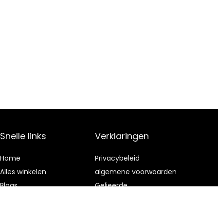
Snelle links
Verklaringen
Home
Privacybeleid
Alles winkelen
algemene voorwaarden
Blogs
Gelieerde
openbaarmaking
Onze webshops
Adverteren