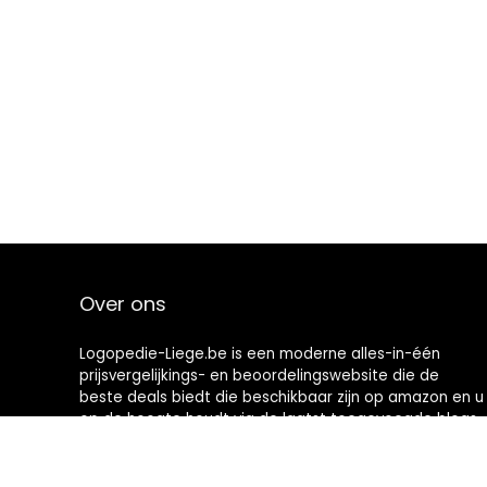
Over ons
Logopedie-Liege.be is een moderne alles-in-één
prijsvergelijkings- en beoordelingswebsite die de
beste deals biedt die beschikbaar zijn op amazon en u
op de hoogte houdt via de laatst toegevoegde blogs.
Alle afbeeldingen zijn auteursrechtelijk beschermd
door hun respectievelijke eigenaren. Alle geciteerde
inhoud is afgeleid van hun respectievelijke bronnen.