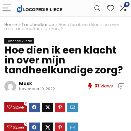
0
Home
»
Tandheelkunde
»
Hoe dien ik een klacht in over
mijn tandheelkundige zorg?
Tandheelkunde
Hoe dien ik een klacht
in over mijn
tandheelkundige zorg?
Musk
31
Views
November 10, 2022
0
Save
0
Save