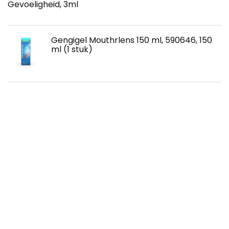
Gevoeligheid, 3ml
Gengigel Mouthrlens 150 ml, 590646, 150
ml (1 stuk)
Gum Soft Picks Advanced Small, 30 Stuk
Elektrische tandenborstel voor kinderen,
360 graden reiniging U-vormige
tandenborstel, IPX7 waterdichte LED
autoborstel met 3 standen(blauw)