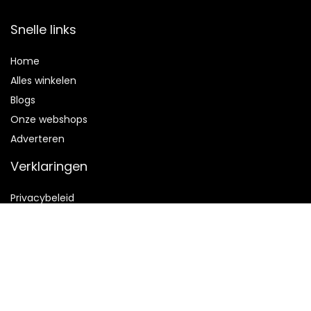
Snelle links
Home
Alles winkelen
Blogs
Onze webshops
Adverteren
Verklaringen
Privacybeleid
algemene voorwaarden
Gelieerde openbaarmaking
2022 © Logopedie-Liege.be Alle rechten voorbehouden