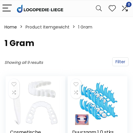
0
Home
Product Itemgewicht
‎1 Gram
‎1 Gram
Filter
Showing all 9 results
Cosmetische
Duurzaam 1 0 stks