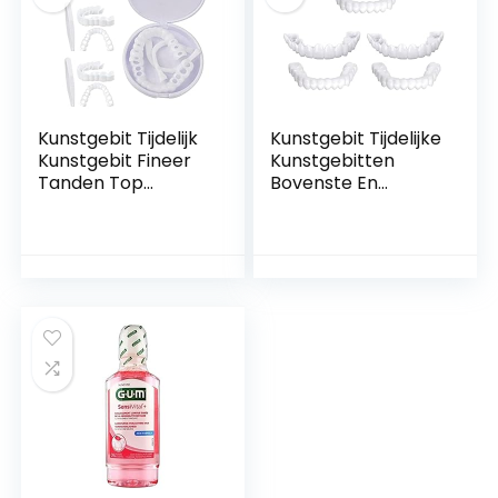
Kunstgebit Unisex
Maakt Je Aan Het
Lachen Zelfver
Kunstgebit Tijdelijk
Kunstgebit Tijdelijke
Kunstgebit Fineer
Kunstgebitten
Tanden Top
Bovenste En
Kunstgebit Met
Onderste Fineren
Mini-pincet
Occlusale Tanden
Comfortabel
Natuurlijke Kleur
Zelfverzekerde
Kunstgebitten Met
Glimlach Unisex
Minipincet Slechte
(Maat : 3 Pairs)
Tanden Vervanging
Unisex (Maat :
3pairs)