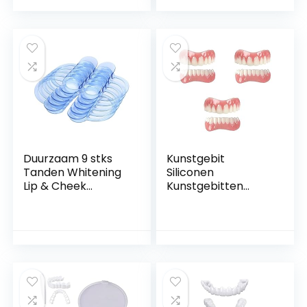
Whitening
Retractor voor
Mondopener
volwassenen en
Tandarts
kinderen (Color :
Materialen Tools
Transparent S)
voor volwassenen
en kinderen (Color :
Blue)
Duurzaam 9 stks
Kunstgebit
Tanden Whitening
Siliconen
Lip & Cheek
Kunstgebitten
Retractor Tandarts
Cosmetische
Mondopener
Boven- En
Herhaal Gebruik C-
Onderprothesen
type voor
Boven-onder
volwassenen en
Veneers Tijdelijke
kinderen (Color :
Kunstgebitten
Random, Size : Size
Instant Veneers
130 92 21mm)
Snap-On Quick Fit