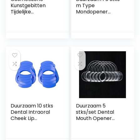
Kunstgebitten
m Type
Tijdelijke
Mondopener
Kunstgebitten
Cheek Retractor
Boven- En
Expanders Tanden
Ondertanden
Whitening Dental
Natuurlijke Tinten
Tools Materiaal
Mannelijke En
Tandheelkunde
Vrouwelijke
Morel Mondopener
Alternatieve
voor volwassenen
Kunstgebitten
en kinderen (Color :
Universele
10PCS)
Zelfverzekerde
Glimlach
Natuurlijke Tinten
Duurzaam 10 stks
Duurzaam 5
Dental Intraoral
stks/set Dental
Cheek Lip
Mouth Opener
Retractors
Orthodontische C-
Mondopeners O-
vorm GAG
vormen Tanden
Intraorale Wang Lip