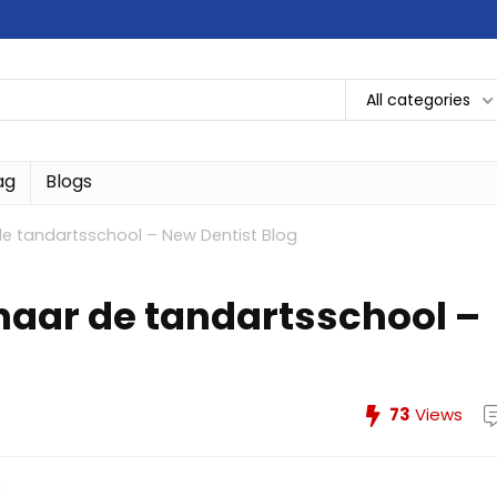
All categories
ag
Blogs
 de tandartsschool – New Dentist Blog
 naar de tandartsschool –
73
Views