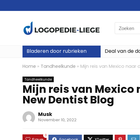
Search
for:
Bladeren door rubrieken
Deal van de d
Home
»
Tandheelkunde
»
Mijn reis van Mexico naar
Tandheelkunde
Mijn reis van Mexico
New Dentist Blog
Musk
November 10, 2022
0
Save