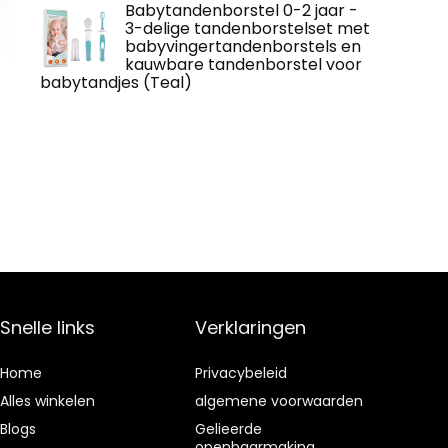
Babytandenborstel 0-2 jaar -
3-delige tandenborstelset met
babyvingertandenborstels en
kauwbare tandenborstel voor
babytandjes (Teal)
Snelle links
Verklaringen
Home
Privacybeleid
Alles winkelen
algemene voorwaarden
Blogs
Gelieerde
openbaarmaking