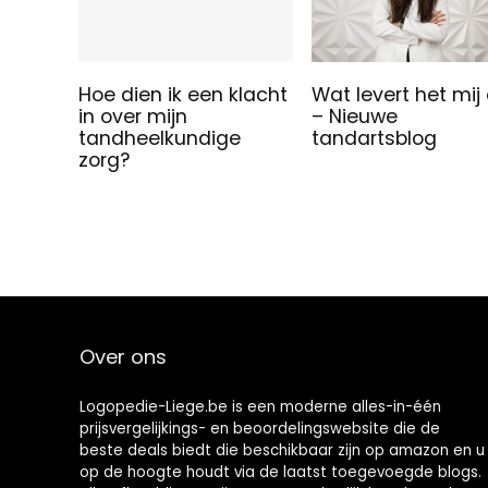
Hoe dien ik een klacht
Wat levert het mij
in over mijn
– Nieuwe
tandheelkundige
tandartsblog
zorg?
Over ons
Logopedie-Liege.be is een moderne alles-in-één
prijsvergelijkings- en beoordelingswebsite die de
beste deals biedt die beschikbaar zijn op amazon en u
op de hoogte houdt via de laatst toegevoegde blogs.