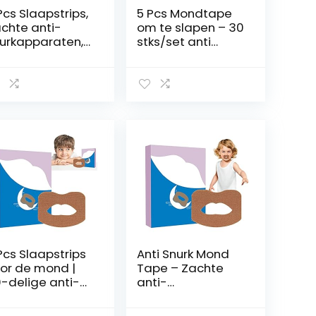
Pcs Slaapstrips,
5 Pcs Mondtape
chte anti-
om te slapen – 30
urkapparaten,
stks/set anti
aap-
snurken mond
ndtapes voor
tape,Stop met
nder
snurken
ondademhalin
apparaten die
 mondvormige
werken voor
ndtape voor
vrouwen, mannen,
n betere
verbeter de
demhaling
slaapkwaliteit en
mily
onmiddellijke
verlichting van
snurken Eren
Pcs Slaapstrips
Anti Snurk Mond
or de mond |
Tape – Zachte
-delige anti-
anti-
urkstickers –
snurkapparaten –
eavanceerde
Slaap-