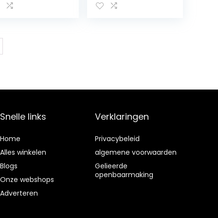
chte
mondtapes voor
ondtape om te
minder
apen, stop met
mondademhalin
urken
g, mondvormige
ondtape om
mondtape voor
ter te slapen
een betere
ngpai
ademhaling
Leling
Snelle links
Verklaringen
Home
Privacybeleid
Alles winkelen
algemene voorwaarden
Blogs
Gelieerde
openbaarmaking
Onze webshops
Adverteren