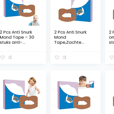
2 Pcs Anti Snurk
2 Pcs Anti Snurk
2 
Mond Tape – 30
Mond
om
stuks anti-
Tape,Zachte
st
snurkapparaat –
anti-
sn
Slaap-
snurkapparaten –
Mo
mondtapes voor
Mondtape voor
ee
minder
een betere
ne
mondademhalin
neusademhaling,
st
g, mondvormige
stoppen met
sn
mondtape voor
snurken
ap
een betere
apparaten die
we
ademhaling Bhkc
werken voor
vr
vrouwen, mannen,
sn
snurken
ve
verminderen
Ji
Cravin