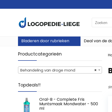
Search
for:
Bladeren door rubrieken
Deal van de d
Productcategorieën
H
Behandeling van droge mond
×
Topdeals!!
Sh
Oral-B - Complete Fris
Muntsmaak Mondwater - 500
ml