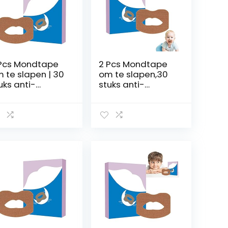
Pcs Mondtape
2 Pcs Mondtape
 te slapen | 30
om te slapen,30
uks anti-
stuks anti-
urkapparaat |
snurkapparaat |
ndtape voor
Stop met snurken
n betere
apparaten die
usademhaling,
werken voor
oppen met
vrouwen, mannen,
urken
verbeter de
paraten die
slaapkwaliteit en
rken voor
onmiddellijke
ouwen, mannen,
verlichting van
urken
snurken Xiebro
rminderen
dian