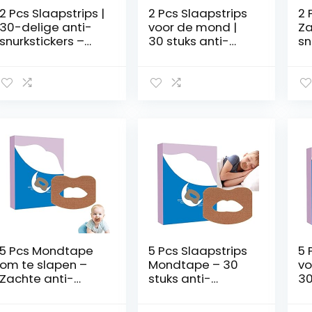
2 Pcs Slaapstrips |
2 Pcs Slaapstrips
2 
30-delige anti-
voor de mond |
Za
snurkstickers –
30 stuks anti-
sn
Slaap-
snurkapparaten,G
Sl
mondtapes voor
eavanceerde
mo
minder
zachte
mi
mondademhalin
mondtape om te
m
g, mondvormige
slapen, stop met
g,
mondtape voor
snurken
mo
een betere
Mondtape om
ee
ademhaling
beter te slapen
a
Xming
Xianxian
Li
5 Pcs Mondtape
5 Pcs Slaapstrips
5 
om te slapen –
Mondtape – 30
vo
Zachte anti-
stuks anti-
30
snurkapparaten |
snurkapparaat –
sn
Mondtape voor
Mondademhaling
G