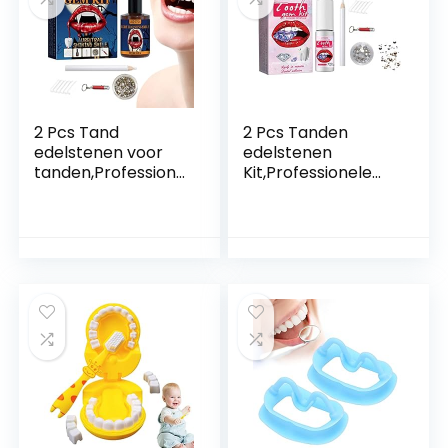
Yooq
2 Pcs Tand
2 Pcs Tanden
edelstenen voor
edelstenen
tanden,Professione
Kit,Professionele
le DIY Tooth Gem
DIY Tooth Gem Kit
Kit Kunstmatige
met
tandheelkundige
uithardingslicht en
tanden sieraden |
lijm –
DIY tijdelijke
Tandheelkundige
tandsteen
tand Gem Set
applicatiekit met
Tandkristallen
uithardende lichte
Sieradenset voor
lijmkatoenrollen
Halloween Horypt
Generic