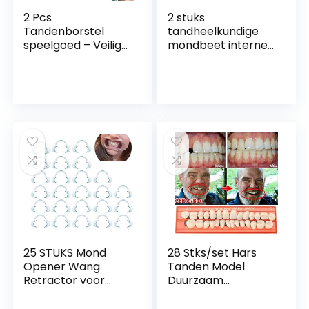
2 Pcs
2 stuks
Tandenborstel
tandheelkundige
speelgoed – Veilig
mondbeet interne
PP-materiaal
mondopener,
Giraffe Early
siliconen wang
Education
intrekbare
Borstelspeelgoed |
herbruikbare
Homeschool
draagbare
Tandheelkundige
tandheelkundige
hulpmiddelen voor
mondopener voor
kinderen,
mondinspectie
peuterspeelgoed
gezondheid
leren voor peuters,
(blauw)
Nasoalne
25 STUKS Mond
28 Stks/set Hars
Opener Wang
Tanden Model
Retractor voor
Duurzaam
Mond Opener
Gebitten
Dental C-vorm
Universele Resi