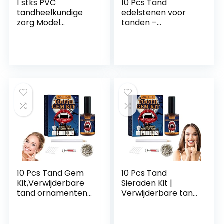
1 stks PVC
10 Pcs Tand
tandheelkundige
edelstenen voor
zorg Model
tanden –
Tandarts
Professionele DIY
Volwassen Tanden
Tooth Gem Kit
Standaard
Kunstmatige
Onderwijs Model
tandheelkundige
tanden sieraden –
Kunstmatige
kristallen
diamanten tanden
ornamenten
decoratieve
sieraden met
Generic
10 Pcs Tand Gem
10 Pcs Tand
Kit,Verwijderbare
Sieraden Kit |
tand ornamenten
Verwijderbare tand
sieraden
ornamenten
edelstenen Kit –
sieraden
DIY tijdelijke
edelstenen Kit –