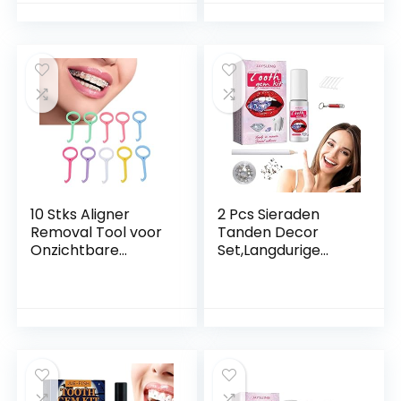
tandsteen
Verwijderbare
applicatiekit met
tandkristallen
uithardende lichte
ornamenten met
lijmkatoenrollen
katoenen rollen,
Umifica
uithardingslampjes,
lijm Zceplem
10 Stks Aligner
2 Pcs Sieraden
Removal Tool voor
Tanden Decor
Onzichtbare
Set,Langdurige
Beugels,
tandsieraden
Onzichtbare Tand
Edelsteenset met
Verwijderen Aligner
katoenen rollen
Chewies Removal
Uithardingslicht –
Tool voor
Meisjes Tanden
Orthodontische
Steentjes
Onzichtbare
Decoratie Kit voor
Beugels Extractor
Schoonheidssalon