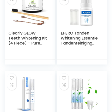
Co.
glimlach
Clearly GLOW
EFERO Tanden
Teeth Whitening Kit
Whitening Essentie
(4 Piece) – Pure
Tandenreiniging
Food Grade
Oplossing Tanden
Activated Charcoal
Whitening Kit
Powder, Bamboo
Mondhygiëne
Ultra Soft
Tanden Reiniging
Toothbrush,
Serum voor Plaque
Copper Tongue
Vlekken Remover
Cleaner, Eco
10ml
Friendly Gift Bag.
Vegan Natural
Toothpaste
Products.