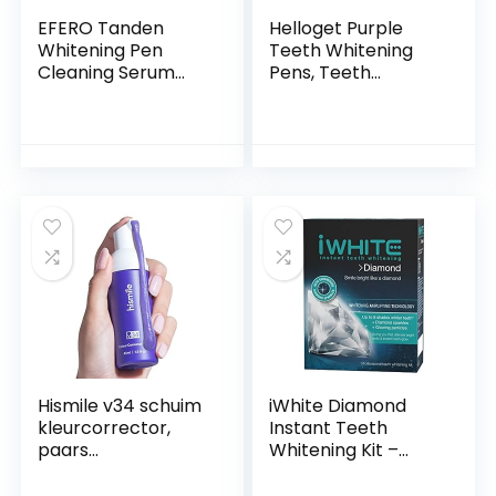
EFERO Tanden
Helloget Purple
Whitening Pen
Teeth Whitening
Cleaning Serum
Pens, Teeth
Verwijderen Plaque
Whitening Essence
Vlekken Dental
Pen, Instant Teeth
Gereedschap
Stain Remover Pen
Tanden Witter
for Oral Cleansing
Mondhygiëne Tand
Tooth Whitening
Whitening Pen 1
Pen (3pcs)
Stuks
Hismile v34 schuim
iWhite Diamond
kleurcorrector,
Instant Teeth
paars
Whitening Kit –
gebitsbleken,
Veilig en
tandvlekken
Professionele