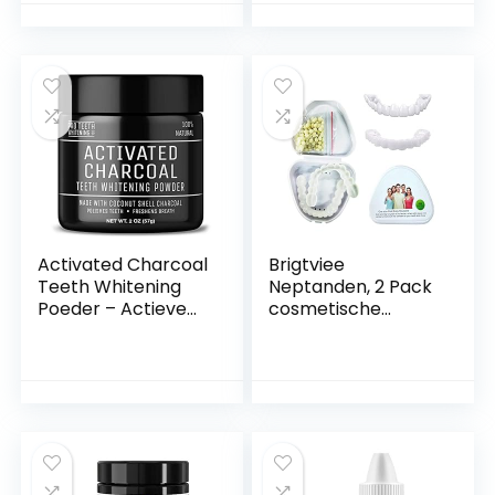
onderkant
Zachte Diepe
Comfortabele
Whitening
pasvorm Flexibele
Whitening Pen,
tanden Fineerhoes
Diep Voor Terug
De imperfecte
Bretels Tandpasta
tanden voor
Pen Met Tand Pen
vastklikken
3Ml
Activated Charcoal
Brigtviee
Teeth Whitening
Neptanden, 2 Pack
Poeder – Actieve
cosmetische
Kool Poeder voor
tanden, Comfort
Natural Tanden
boven- en
Bleken met
onderkaak
Pepermuntsmaak
kunstgebit, Fineer
– Geproduceerd in
cosmetische
het Verenigd
tanden, natuurlijke
Koninkrijk door Pro
schaduw, Fix
Teeth Whitening
zelfverzekerde