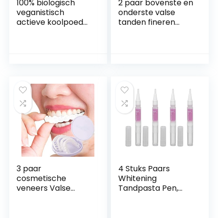
100% biologisch
2 paar bovenste en
veganistisch
onderste valse
actieve koolpoeder
tanden fineren
voor het bleken
Instant whitening
van de tanden,
klik op fineren
bleekmiddel
Glimlach nep
zonder vulstoffen,
tanden
actieve kool
Cosmetische
tandbleaching voor
tanden beugels
wittere tanden
Kunstgebit Instant
Perfect Smile
fineren Tand
reparatie kit
3 paar
4 Stuks Paars
cosmetische
Whitening
veneers Valse
Tandpasta Pen,
tanden, facings
Tand Zachte
Inklikbare tanden
Borstelkop
Boven- en
Vlekverwijdering