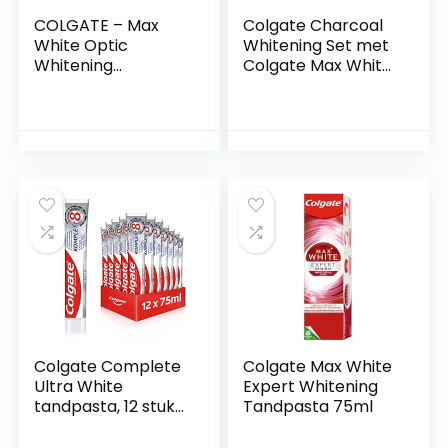
COLGATE – Max
Colgate Charcoal
White Optic
Whitening Set met
Whitening
Colgate Max White
tandpasta —
Charcoal
klinisch getest
tandpasta 3 x 75
onmiddellijk wit —
ml en Colgate 360°
verwijdert tot 100%
Deep Clean
van de vlekken op
Charcoal
het oppervlak van
Whitening
de tanden –
tandenborstel
verpakking met 1
tube van 75 ml
Colgate Complete
Colgate Max White
Ultra White
Expert Whitening
tandpasta, 12 stuks
Tandpasta 75ml
(12 x 75 ml)