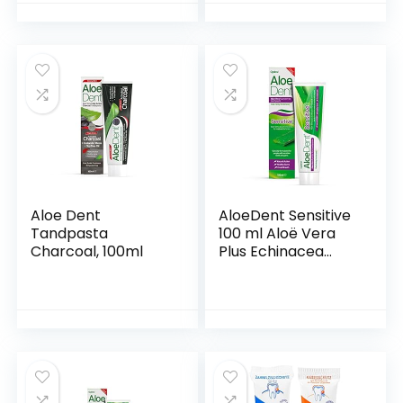
Aloe Dent
AloeDent Sensitive
Tandpasta
100 ml Aloë Vera
Charcoal, 100ml
Plus Echinacea
Fluoride-Free
Toothpasta – Pack
van 1