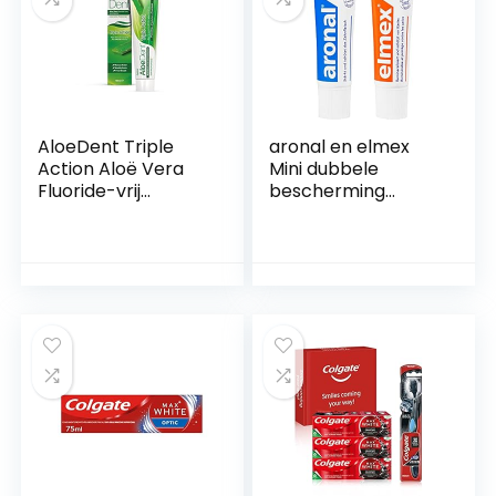
AloeDent Triple
aronal en elmex
Action Aloë Vera
Mini dubbele
Fluoride-vrij
bescherming
tandpasta, per stuk
tandpasta,
verpakt (1 x 100 ml)
verpakking van 6
bianco
(6 x 24 ml)