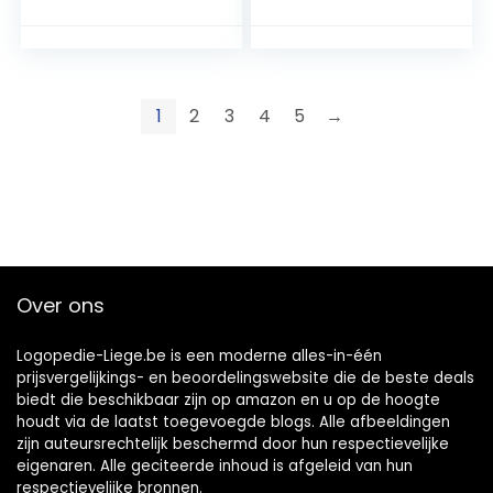
1
2
3
4
5
→
Over ons
Logopedie-Liege.be is een moderne alles-in-één
prijsvergelijkings- en beoordelingswebsite die de beste deals
biedt die beschikbaar zijn op amazon en u op de hoogte
houdt via de laatst toegevoegde blogs. Alle afbeeldingen
zijn auteursrechtelijk beschermd door hun respectievelijke
eigenaren. Alle geciteerde inhoud is afgeleid van hun
respectievelijke bronnen.