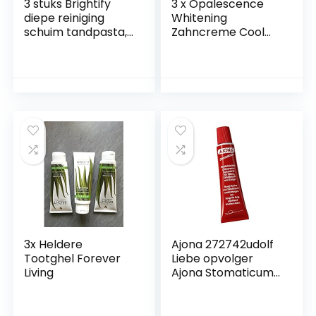
3 stuks Brightify
3 x Opalescence
diepe reiniging
Whitening
schuim tandpasta,
Zahncreme Cool
Push-on Whitening
Mint 133 g (3x 133 g
Tanden Foam
tube)
Tandpasta, Baking
Soda Intensieve
Vlekverwijdering
Tandpasta & Frisse
adem Voor Alle
Type Tanden
3x Heldere
Ajona 272742udolf
Tootghel Forever
Liebe opvolger
Living
Ajona Stomaticum
medisch
tandcrèmeconcen
traat, 25 ml