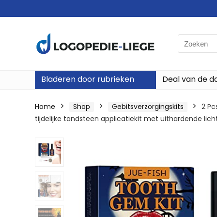
Search
for:
Bladeren door rubrieken
Deal van de d
Home
Shop
Gebitsverzorgingskits
2 Pc
tijdelijke tandsteen applicatiekit met uithardende lic