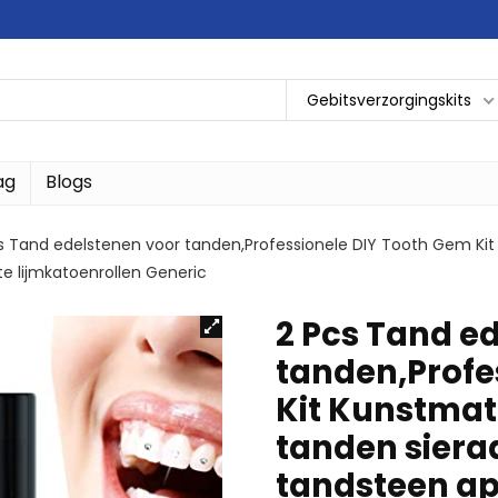
Gebitsverzorgingskits
ag
Blogs
s Tand edelstenen voor tanden,Professionele DIY Tooth Gem Kit
hte lijmkatoenrollen Generic
2 Pcs Tand e
tanden,Profe
Kit Kunstmat
tanden sierade
tandsteen ap