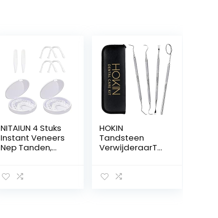
NITAIUN 4 Stuks
HOKIN
Instant Veneers
Tandsteen
Nep Tanden,
VerwijderaarTa
Tanden
ndenreinigingsg
Bovenste
ereedschap 4-
Bodem
delige
Kunstgebitten
tandverzorgings
Siliconen Tand
set
Tandprothesen
Tandvulreparati
Tijdelijke
eset