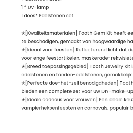
1 * UV-lamp
1 doos* Edelstenen set
✭[Kwaliteitsmaterialen] Tooth Gem Kit heeft een 
te beschadigen, gemaakt van hoogwaardige har
✭[Ideaal voor feesten] Reflecterend licht dat d
voor enge feestartikelen, maskerade-rekwisie
✭[Breed toepassingsgebied] Tooth Jewelry Kit 
edelstenen en tanden-edelstenen, gemakkelij
✭[Perfecte doe-het-zelfbenodigdheden] Tooth G
bieden een complete set voor uw DIY-make-up,
✭[Ideale cadeaus voor vrouwen] Een ideale keuz
vampierheksenfeesten en carnavals, populair bi