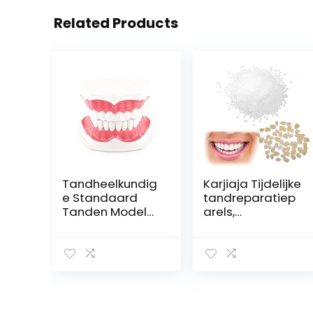
Related Products
Tandheelkundig
Karjiaja Tijdelijke
e Standaard
tandreparatiep
Tanden Model
arels,
28 Tanden
tandreparaties
Poetsen Flossen
et, tandvulling,
Oefenmodel
reparatieset,
met
tandparels,
Tandenborstel
tandvervanging,
voor Kinderen
instant fineer
Tandarts
tandreparatiegr