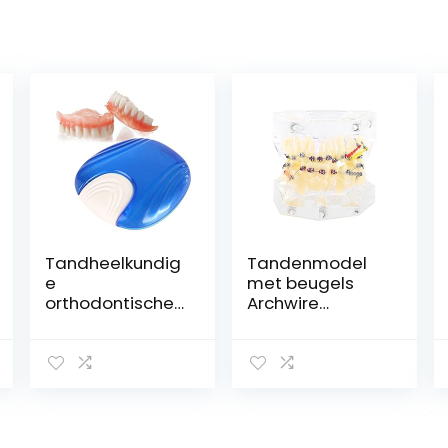
Tandheelkundig
Tandenmodel
e
met beugels
orthodontische
Archwire
beugels
Buccale buis
Opbergdoos,
Tandheelkundig
houderkoffer
e
Tandheelkundig
Orthodontische
e
Behandeling
zorggereedsch
Malocclusie
ap Accessoire
Studie voor