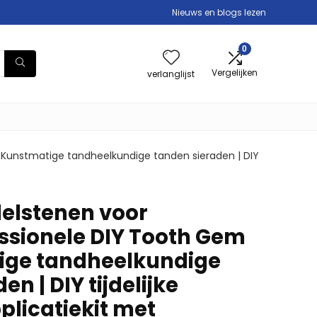
Nieuws en blogs lezen
0
Vergelijken
verlanglijst
 Kunstmatige tandheelkundige tanden sieraden | DIY
delstenen voor
ssionele DIY Tooth Gem
ige tandheelkundige
n | DIY tijdelijke
plicatiekit met