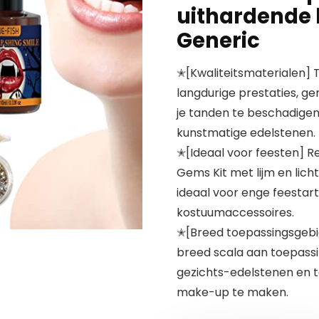
uithardende l
Generic
✭[Kwaliteitsmaterialen] T
langdurige prestaties, ge
je tanden te beschadige
kunstmatige edelstenen.
✭[Ideaal voor feesten] Re
Gems Kit met lijm en lic
ideaal voor enge feestar
kostuumaccessoires.
✭[Breed toepassingsgebi
breed scala aan toepassi
gezichts-edelstenen en 
make-up te maken.