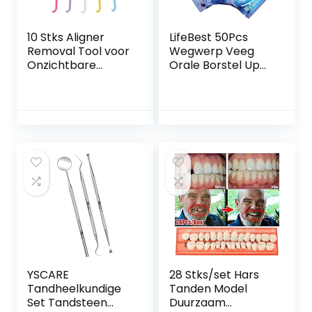
10 Stks Aligner
LifeBest 50Pcs
Removal Tool voor
Wegwerp Veeg
Onzichtbare
Orale Borstel Up
Beugels,
Vinger Voor Diepe
Onzichtbare Tand
Reiniging Wipes
Verwijderen
Tandheelkundige
Aligner Chewies
Tand
Removal Tool voor
Mondverzorging
Orthodontische
Tandheelkundige
Onzichtbare
Schoon Tanden
Beugels Extractor
Whitening Dipes
Wegwerp Vinger
Tandenborstel
YSCARE
28 Stks/set Hars
Tandheelkundige
Tanden Model
Set Tandsteen
Duurzaam