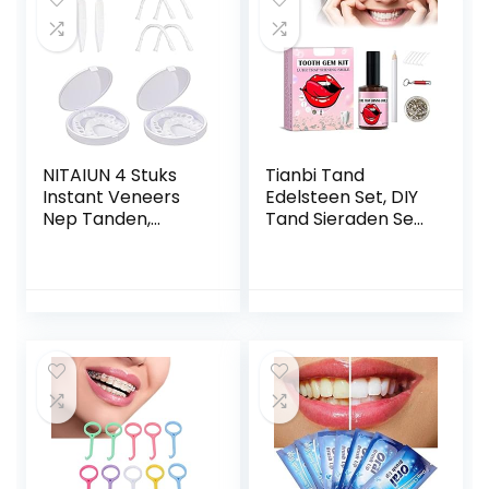
NITAIUN 4 Stuks
Tianbi Tand
Instant Veneers
Edelsteen Set, DIY
Nep Tanden,
Tand Sieraden Set
Tanden Bovenste
Met Lijm, Tand
Bodem
Gem Kit, 20 Stuks
Kunstgebitten
Kristal Sieraden
Siliconen Tand
Starter Kit voor
Tandprothesen
Reflecterende
Tijdelijke
Tand Decoratie
Kunstgebitten
Tanden Braces
Bekleding voor
Mannen en
Vrouwen met Mini
Pincet