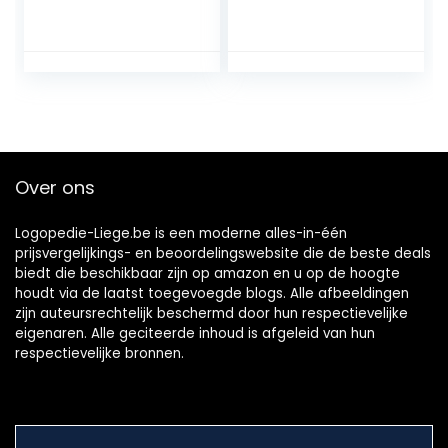
Remover Tong
Gebitten
Schraper Tanden
Universele Resi
bleken Tandarts
Valse Tanden
Gereedschap
Dentale Scaler
Plaque Schraper
Tandschraper Kit
Pack van 3
Over ons
Logopedie-Liege.be is een moderne alles-in-één
prijsvergelijkings- en beoordelingswebsite die de beste deals
biedt die beschikbaar zijn op amazon en u op de hoogte
houdt via de laatst toegevoegde blogs. Alle afbeeldingen
zijn auteursrechtelijk beschermd door hun respectievelijke
eigenaren. Alle geciteerde inhoud is afgeleid van hun
respectievelijke bronnen.