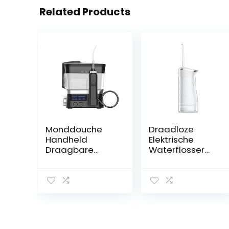
Related Products
Monddouche
Draadloze
Handheld
Elektrische
Draagbare
Waterflosser
600Ml IPX7
Draagbare
Waterdichte
Waterdichte
Waterflosser 10
Monddouche
Verstelbare
Diepe Reiniging
Waterdruknivea
4 Modi 4 Nozzles
us(Color:黑色)
Tandenwasser(
Color:白色)