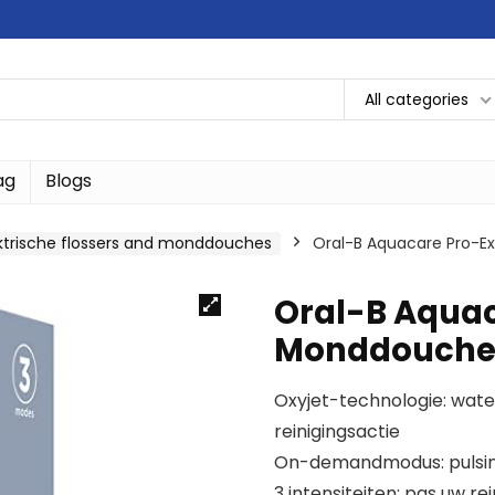
All categories
ag
Blogs
ktrische flossers and monddouches
Oral-B Aquacare Pro-E
Oral-B Aquac
Monddouche 
Oxyjet-technologie: wate
reinigingsactie
On-demandmodus: pulsinst
3 intensiteiten: pas uw r