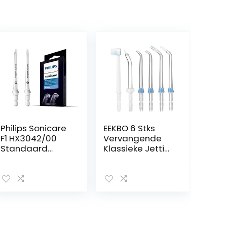
Philips Sonicare
EEKBO 6 Stks
F1 HX3042/00
Vervangende
Standaard
Klassieke Jettips
mondstuk
Set
Monddouche
Waterflosser
mondstuk
Mondstuk
Compatibel met
Waterpik
Monddouche
WP-100 WP-112