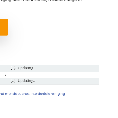
Updating...
Updating...
s and monddouches
,
Interdentale reiniging