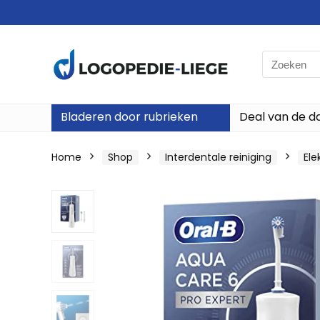
Search
for:
Bladeren door rubrieken
Deal van de d
Home
Shop
Interdentale reiniging
Ele