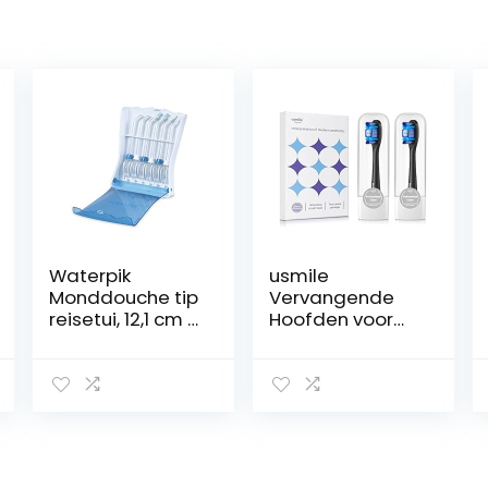
Waterpik
usmile
Monddouche tip
Vervangende
reisetui, 12,1 cm x
Hoofden voor
21,6 cm grootte
Y1S / U3 / P1
Elektrische
Tandenborstel
met
Herinneringsbor
stelharen, 2 Pak
Whitening