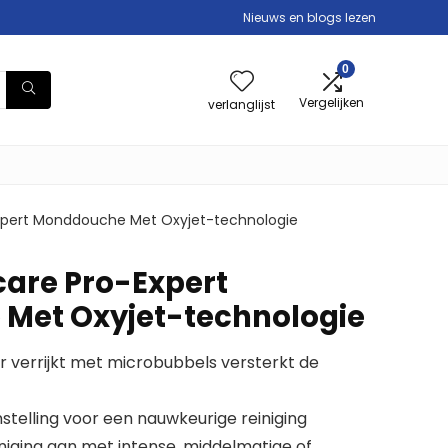
Nieuws en blogs lezen
0
Vergelijken
verlanglijst
xpert Monddouche Met Oxyjet-technologie
are Pro-Expert
Met Oxyjet-technologie
r verrijkt met microbubbels versterkt de
elling voor een nauwkeurige reiniging
einiging aan met intense, middelmatige of