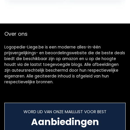
Monddouche WP-
4 Modi(Color:白色)
100 WP-112 WP-
250 WP-450 WP-
660 WP-662 WP-
811 WP-900 WP-
Over ons
940
Logopedie-Liege.be is een moderne alles-in-één
prijsvergelijkings- en beoordelingswebsite die de beste deals
biedt die beschikbaar zijn op amazon en u op de hoogte
houdt via de laatst toegevoegde blogs. Alle afbeeldingen
zijn auteursrechtelijk beschermd door hun respectievelijke
eigenaren. Alle geciteerde inhoud is afgeleid van hun
respectievelijke bronnen.
WORD LID VAN ONZE MAILLIJST VOOR BEST
Aanbiedingen