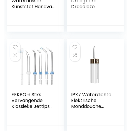
Waterflosser
Draagbare
Kunststof Handvat
Draadloze
Slang Accessoires
Tandenreiniger
voor Mondhygiëne
Waterdicht Reizen
Compatibel met
Luchtspoeling 4
Waterpik
Tip 150ml
Monddouche WP-
Watertank
100 WP-660 WP-
Waterdicht
900
Oplaadbare
Floss(Color:白色)
EEKBO 6 Stks
IPX7 Waterdichte
Vervangende
Elektrische
Klassieke Jettips
Monddouche
Set Waterflosser
Smart Display
Mondstuk
Draagbare
Compatibel met
Waterflosser 130Ml
Waterpik
Stille Monddouche