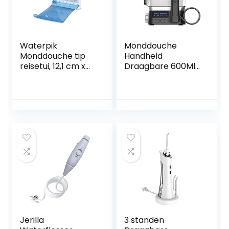
Waterpik
Monddouche
Monddouche tip
Handheld
reisetui, 12,1 cm x
Draagbare 600Ml
21,6 cm grootte
IPX7 Waterdichte
Waterflosser 10
Verstelbare
Waterdrukniveaus
(Color:黑色)
Jerilla
3 standen