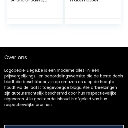
Oral Hydration,
Draagbare
Oral comfort
Waterdichte
Monddouche
Diepe Reiniging 4
Modi 4 Nozzles
Tandenwasser(Col
or:白色)
Over ons
Logopedie-Liege.be is een moderne alles-in-één
prijsvergelijkings- en beoordelingswebsite die de beste deals
biedt die beschikbaar zijn op amazon en u op de hoogte
houdt via de laatst toegevoegde blogs. Alle afbeeldingen
zijn auteursrechtelijk beschermd door hun respectievelijke
eigenaren. Alle geciteerde inhoud is afgeleid van hun
respectievelijke bronnen.