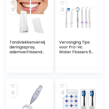
Tandvlekkenverwij
Vervanging Tips
deringsspray,
voor Pro-Hc
ademverfrissende
Water Flossers 6
reinigingsspray
Eenheden
voor tandsteen
Tandheelkundige
voor dagelijks
Water Jet Nozzle
gebruik
Accessoires, 2 Jet
Tips, 1
Orthodotische Tip,
1 Periodontale Tip, 1
Tandenborstel