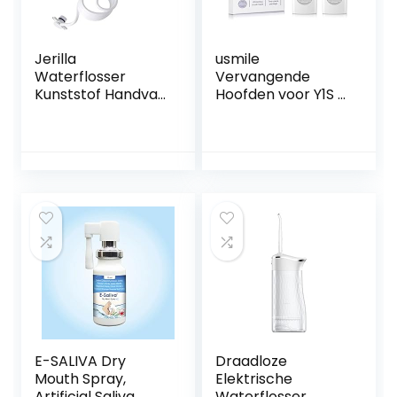
Jerilla
usmile
Waterflosser
Vervangende
Kunststof Handvat
Hoofden voor Y1S /
Slang Accessoires
U3 / P1 Elektrische
voor Mondhygiëne
Tandenborstel
Compatibel met
met
Waterpik
Herinneringsborst
Monddouche WP-
elharen, 2 Pak
100 WP-660 WP-
Whitening
900
borstelhoofden
met Reisdekking,
Zwart
E-SALIVA Dry
Draadloze
Mouth Spray,
Elektrische
Artificial Saliva,
Waterflosser