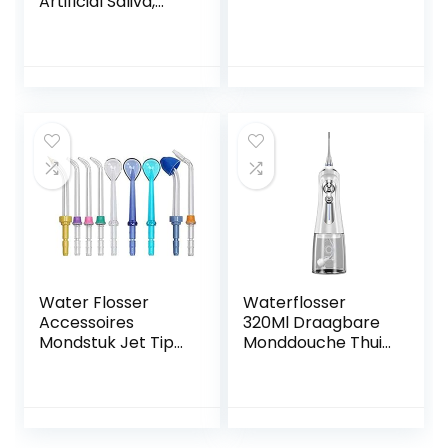
Artificial Saliva,
Oral Hydration,
Oral comfort
Water Flosser
Waterflosser
Accessoires
320Ml Draagbare
Mondstuk Jet Tips
Monddouche Thuis
Tandenborstel
6 Modi Smart
Hoofd Handvat
Tooth Rinser IPX7
Slang voor
Waterdichte
Waterpik 9 pcs
Tandenborstel(Col
tips
or:白色)