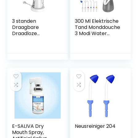
3 standen
300 Ml Elektrische
Draagbare
Tand Monddouche
Draadloze
3 Modi Water
Tandenreiniger
Flosser Ipx7
Waterdicht Reizen
Waterdichte Tand
Luchtspoeling 4
Cleaner 6 soorten
Tip 150ml
Nozzles
Watertank
Oplaadbare
Waterdicht
Mondverzorging(C
Oplaadbare
olor:白色)
Floss(Color:白色)
E-SALIVA Dry
Neusreiniger 204
Mouth Spray,