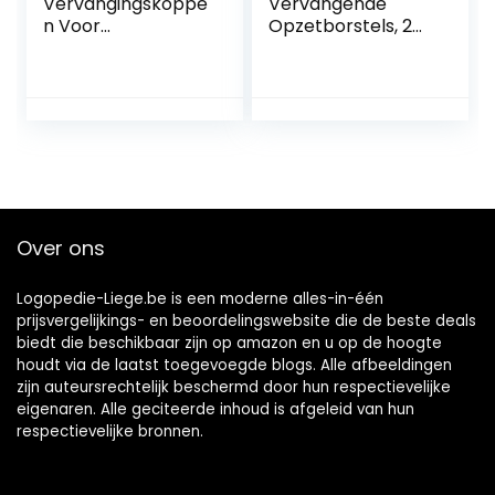
Vervangingskoppe
Vervangende
n Voor
Opzetborstels, 2
Y1S/U3/P1/P4
Stuks Zachte
Elektrische
DuPont
Tandenborstel
Opzetborstels Met
Met
Reishoes, Grijs
Herinneringsharen,
2-pack DuPont-
opzetborstels Met
Reishoes, Grijs
Over ons
Logopedie-Liege.be is een moderne alles-in-één
prijsvergelijkings- en beoordelingswebsite die de beste deals
biedt die beschikbaar zijn op amazon en u op de hoogte
houdt via de laatst toegevoegde blogs. Alle afbeeldingen
zijn auteursrechtelijk beschermd door hun respectievelijke
eigenaren. Alle geciteerde inhoud is afgeleid van hun
respectievelijke bronnen.