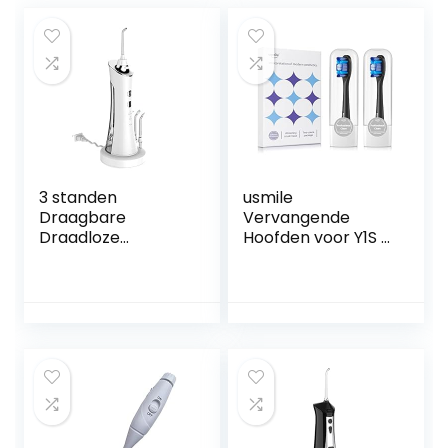
3 standen
usmile
Draagbare
Vervangende
Draadloze
Hoofden voor Y1S /
Tandenreiniger
U3 / P1 Elektrische
Waterdicht Reizen
Tandenborstel
Luchtspoeling 4
met
Tip 150ml
Herinneringsborst
Watertank
elharen, 2 Pak
Waterdicht
Whitening
Oplaadbare
borstelhoofden
Floss(Color:白色)
met Reisdekking,
Zwart