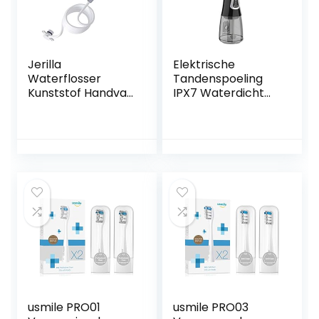
Jerilla
Elektrische
Waterflosser
Tandenspoeling
Kunststof Handvat
IPX7 Waterdicht
Slang Accessoires
Waterfloss
voor Mondhygiëne
Draagbaar Lcd-
Compatibel met
scherm 4 Modi
Waterpik
300Ml Batterij
Monddouche WP-
Watertandenstok
100 WP-660 WP-
er(Color:黑色)
900
usmile PRO01
usmile PRO03