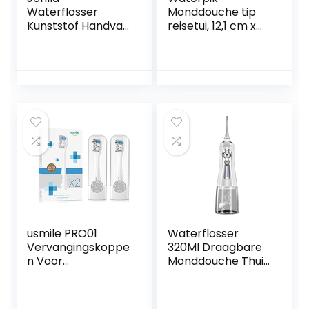
Waterflosser
Monddouche tip
Kunststof Handvat
reisetui, 12,1 cm x
Slang Accessoires
21,6 cm grootte
voor Mondhygiëne
Compatibel met
Waterpik
Monddouche WP-
100 WP-660 WP-
900
usmile PRO01
Waterflosser
Vervangingskoppe
320Ml Draagbare
n Voor
Monddouche Thuis
Y1S/U3/P1/P4
6 Modi Smart
Elektrische
Tooth Rinser IPX7
Tandenborstel
Waterdichte