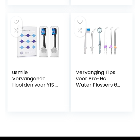
Met
Tandenborstel(Col
Herinneringsharen,
or:白色)
2-pack DuPont-
opzetborstels Met
Reishoes, Grijs
usmile
Vervanging Tips
Vervangende
voor Pro-Hc
Hoofden voor Y1S /
Water Flossers 6
U3 / P1 Elektrische
Eenheden
Tandenborstel
Tandheelkundige
met
Water Jet Nozzle
Herinneringsborst
Accessoires, 2 Jet
elharen, 2 Pak
Tips, 1
Whitening
Orthodotische Tip,
borstelhoofden
1 Periodontale Tip, 1
met Reisdekking,
Tandenborstel