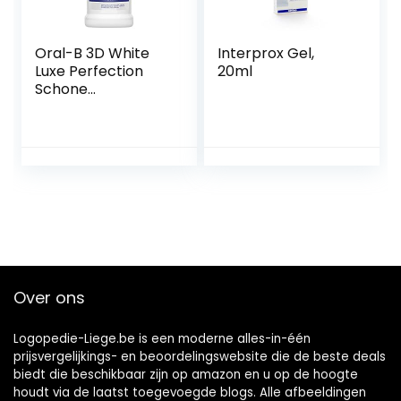
Oral-B 3D White
Interprox Gel,
Luxe Perfection
20ml
Schone
Muntsmaak
Mondwater
Alcoholvrij, 500 ml
Over ons
Logopedie-Liege.be is een moderne alles-in-één
prijsvergelijkings- en beoordelingswebsite die de beste deals
biedt die beschikbaar zijn op amazon en u op de hoogte
houdt via de laatst toegevoegde blogs. Alle afbeeldingen