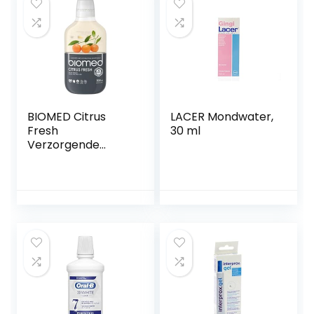
BIOMED Citrus
LACER Mondwater,
Fresh
30 ml
Verzorgende
mondspoeling
tegen slechte
adem – fluoridevrij
en 98% natuurlijk
mondwater in een
verpakking van
500 ml