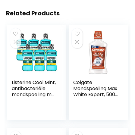
Related Products
Listerine Cool Mint,
Colgate
antibacteriële
Mondspoeling Max
mondspoeling met
White Expert, 500
intensieve
ml – voor direct
muntsmaak, voor
zichtbaar wittere
gezonde tanden,
tanden
(6 x 600 ml)