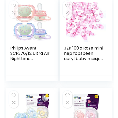
Philips Avent
JZK 100 x Roze mini
SCF376/12 Ultra Air
nep fopspeen
Nighttime
acryl baby meisje
Fopspenen 0-6
feestje decoratie
Maanden Glow in
tafel confetti
the Dark Twin
gunsten doos
Pack Roze/Paars –
decoratie voor
2 stuks
babymeisje doop
feest geboorte
verjaardag
accessoires