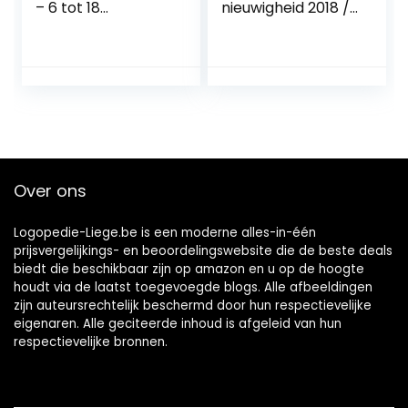
– 6 tot 18
nieuwigheid 2018 //
maanden – 2 Stuks
0-6 Mo // set van
– Laat de huid
4 meisje // incl. 2
ademen –
steriliseertrasport
Orthodontisch –
boxen
Zijdezachte speen
– Eenvoudig te
steriliseren –
Blauw –
SCF085/03
Over ons
Logopedie-Liege.be is een moderne alles-in-één
prijsvergelijkings- en beoordelingswebsite die de beste deals
biedt die beschikbaar zijn op amazon en u op de hoogte
houdt via de laatst toegevoegde blogs. Alle afbeeldingen
zijn auteursrechtelijk beschermd door hun respectievelijke
eigenaren. Alle geciteerde inhoud is afgeleid van hun
respectievelijke bronnen.