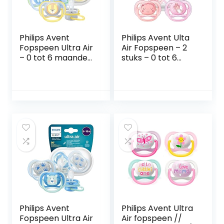
Philips Avent
Philips Avent Ulta
Fopspeen Ultra Air
Air Fopspeen – 2
– 0 tot 6 maanden
stuks – 0 tot 6
– 2 Stuks – Laat de
Maanden – 4 extra
huid ademen –
grote luchtgaten –
Orthodontisch –
Orthodontisch –
Zijdezachte speen
Eenvoudig
– Eenvoudig te
steriliseren en
steriliseren –
opbergen –
Blauw / Geel –
SCF345/20
SCF085/01
Philips Avent
Philips Avent Ultra
Fopspeen Ultra Air
Air fopspeen //