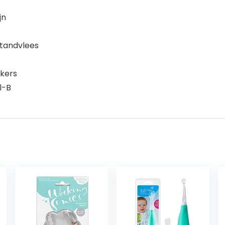
jn
 tandvlees
kers
l-B