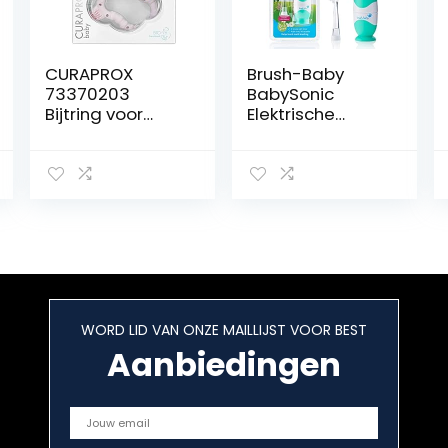
CURAPROX
Brush-Baby
73370203
BabySonic
Bijtring voor
Elektrische
baby’s roze,
tandenborstel
baby bijtring
voor baby’s en
met rammelaar,
peuters | Eerste
baby bijtring
tanden | 0-36
met
maanden | LED-
leertandenborst
licht, zachte
el, bijtring voor
trillingen, 2-min-
baby’s om te
timer & zuigvoet
tanden, BPA-vrij,
| Inclusief 2
roze, 1 stuk
borstelkoppen &
WORD LID VAN ONZE MAILLIJST VOOR BEST
1 AAA-batterij
Aanbiedingen