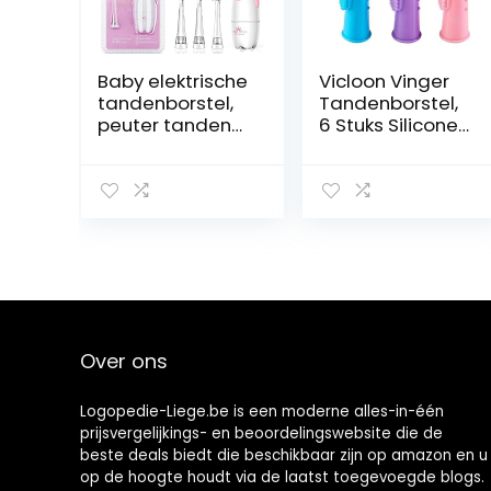
Baby elektrische
Vicloon Vinger
tandenborstel,
Tandenborstel,
peuter tanden
6 Stuks Siliconen
borstels met
Baby
slimme LED-
Vingerborstel
timer en Sonic
Met Clear Case
technologie
Set Food Grade
voor zuigelingen,
Tandenreiniger
leeftijd 0-3 jaar
Orale Massager
voor Baby &
Peuters
Over ons
Logopedie-Liege.be is een moderne alles-in-één
prijsvergelijkings- en beoordelingswebsite die de
beste deals biedt die beschikbaar zijn op amazon en u
op de hoogte houdt via de laatst toegevoegde blogs.