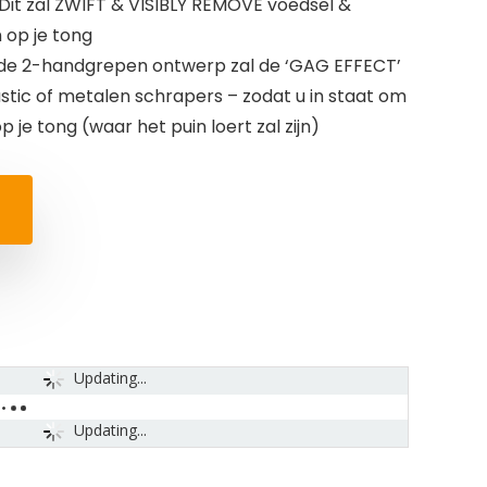
it zal ZWIFT & VISIBLY REMOVE voedsel &
 op je tong
 de 2-handgrepen ontwerp zal de ‘GAG EFFECT’
lastic of metalen schrapers – zodat u in staat om
p je tong (waar het puin loert zal zijn)
Updating...
Updating...