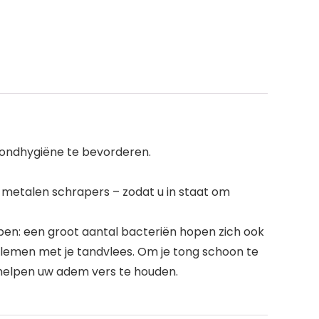
mondhygiëne te bevorderen.
 metalen schrapers – zodat u in staat om
en: een groot aantal bacteriën hopen zich ook
oblemen met je tandvlees. Om je tong schoon te
l helpen uw adem vers te houden.