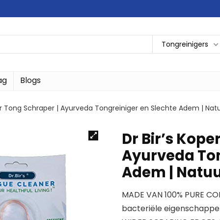
Tongreinigers
ag
Blogs
er Tong Schraper | Ayurveda Tongreiniger en Slechte Adem | Natuu
Dr Bir’s Kope
Ayurveda Ton
Adem | Natuur
MADE VAN 100% PURE COPPE
bacteriële eigenschapp