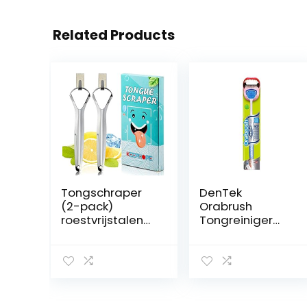
Related Products
Tongschraper
DenTek
(2-pack)
Orabrush
roestvrijstalen
Tongreiniger
tongreiniger
met borstel en
voor
schraper –
volwassenen en
verwijdert
kinderen orale
bacteriële
verminderen
slechte adem –
slechte adem
frisse adem – 1