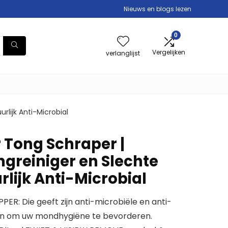
Nieuws en blogs lezen
0
Vergelijken
verlanglijst
rlijk Anti-Microbial
r Tong Schraper |
greiniger en Slechte
lijk Anti-Microbial
R: Die geeft zijn anti-microbiële en anti-
en om uw mondhygiëne te bevorderen.