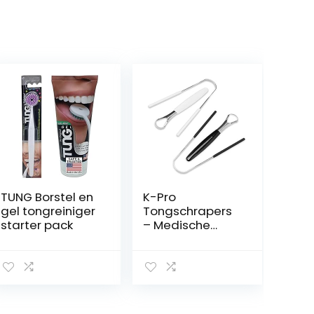
TUNG Borstel en
K-Pro
gel tongreiniger
Tongschrapers
starter pack
– Medische
kwaliteit
roestvrij staal
mondhygiëne
instrumenten