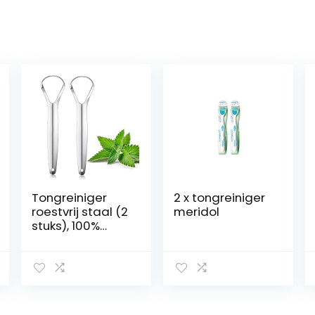
Tongreiniger
2 x tongreiniger
roestvrij staal (2
meridol
stuks), 100%
beste
antimicrobiële
materiaal –
stabiele
handgrepen,
Ayurvedische