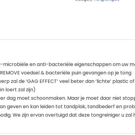
ti-microbiële en anti-bacteriële eigenschappen om uw 
 REMOVE voedsel & bacteriële puin gevangen op je tong
p zal de ‘GAG EFFECT’ veel beter dan ‘lichte’ plastic of
 loert zal zijn)
per dag moet schoonmaken. Maar je moet daar niet stopp
m kan geven en kan leiden tot tandplak, tandbederf en pr
odig. We zijn ervan overtuigd dat deze tongreiniger u za