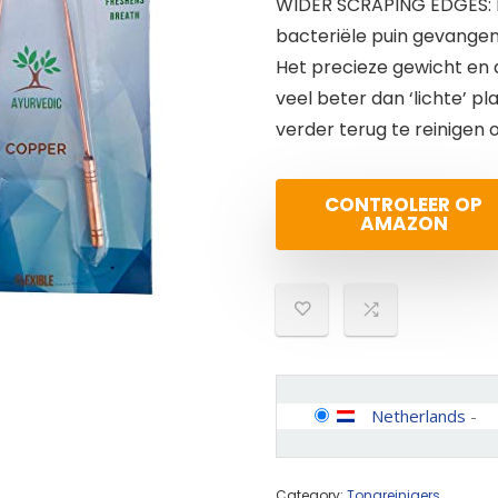
WIDER SCRAPING EDGES: D
bacteriële puin gevangen
Het precieze gewicht en
veel beter dan ‘lichte’ p
verder terug te reinigen o
CONTROLEER OP
AMAZON
Netherlands
-
Category:
Tongreinigers