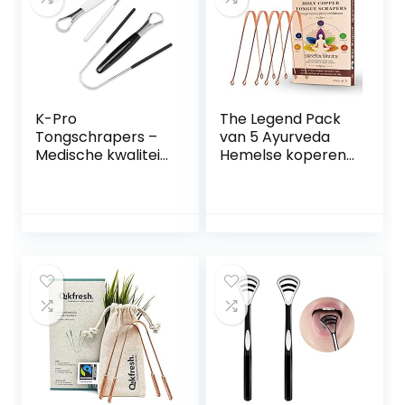
tegen mondgeur
(enkele laag)
K-Pro
The Legend Pack
Tongschrapers –
van 5 Ayurveda
Medische kwaliteit
Hemelse koperen
roestvrij staal
tongreiniger of
mondhygiëne
schraper |
instrumenten
Metalen
tongschraper en
handgemaakt