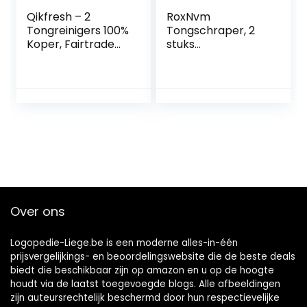
Qikfresh – 2
RoxNvm
Tongreinigers 100%
Tongschraper, 2
Koper, Fairtrade
stuks
Katoenen Zakje |
tongreinigers,
Antibacteriële
dubbelzijdig
Tongschraper,
tongreiniging,
Stevige
slechte adem
Handgrepen,
bestrijden,
Afvalvrije
tongborstel voor
Verpakking, Tegen
het effectief
Slechte Adem
verwijderen van
tongaanligging en
voor het opfrissen
van je adem
Over ons
Logopedie-Liege.be is een moderne alles-in-één
prijsvergelijkings- en beoordelingswebsite die de beste deals
biedt die beschikbaar zijn op amazon en u op de hoogte
houdt via de laatst toegevoegde blogs. Alle afbeeldingen
zijn auteursrechtelijk beschermd door hun respectievelijke