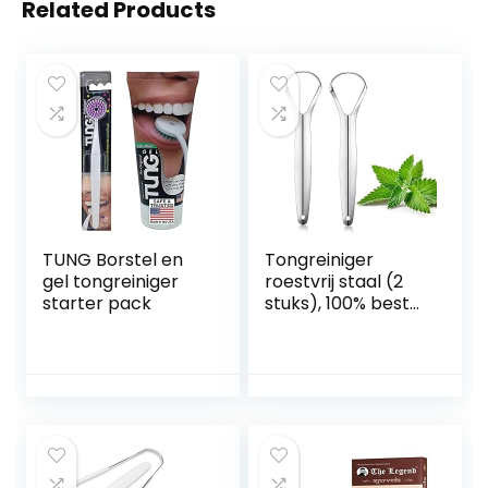
Related Products
TUNG Borstel en
Tongreiniger
gel tongreiniger
roestvrij staal (2
starter pack
stuks), 100% beste
antimicrobiële
materiaal –
stabiele
handgrepen,
Ayurvedische
tongreiniger |
Tounge Scrapper |
tongschraper