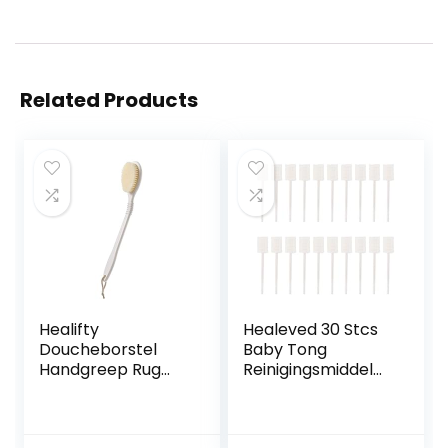
Related Products
Healifty
Healeved 30 Stcs
Doucheborstel
Baby Tong
Handgreep Rug
Reinigingsmiddel
Struikgewas Bad
Baby
Borstel Borstel
Tandenborstel
Zachte Lichaam
Pasgeboren