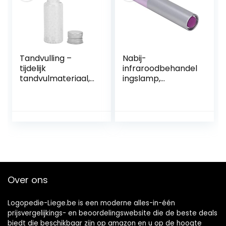
Tandvulling –
Nabij-
tijdelijk
infraroodbehandel
tandvulmateriaal,
ingslamp,
tijdelijke
draagbare
tandreparatieset
infrarood-
voor het missen
handlamp voor
van gebroken
verbetering van
tanden(30g)
de bloedsomloop,
3 golflengten voor
thuisgebruik
Over ons
Logopedie-Liege.be is een moderne alles-in-één
prijsvergelijkings- en beoordelingswebsite die de beste deals
biedt die beschikbaar zijn op amazon en u op de hoogte