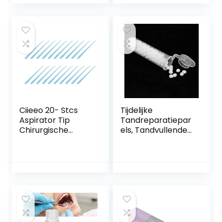
Peeling Borstel
Tongreiniger Baby
Huishoudelijk
Tandvlees
Lichaam Exfoliator
Reinigingsmiddel
Wit Wit
Pasgeboren Orale
Reinigingsstick
Tandheelkundige
Zorg Voor Baby
Ciieeo 20- Stcs
Tijdelijke
Aspirator Tip
Tandreparatiepar
Chirurgische
els, Tandvullende
Aspirator Zuigtips
Thermische Parels,
Chirurgische
Gebroken
Zuigtips
Tandenvulbenodig
Tandenzorgvoorra
dheden, Hotmelt-
den
bijtring,
Vampiergebit,
Draaghulpmiddel