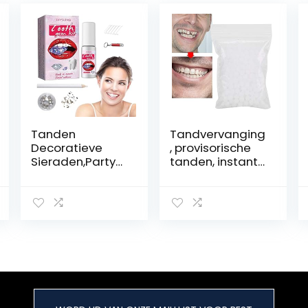
Tanden
Tandvervanging
Decoratieve
, provisorische
Sieraden,Party
tanden, instant
tand
fineertandverva
ornamenten
nging,
nagels decor
thermische
met UV LED licht
kleefparels,
edelstenen |
tijdelijke
Tandheelkundig
tandreparaties
e tand Gem Set
et voor het
Tandkristallen
bevestigen van
Sieradenset
ontbrekende of
voor Halloween
gebroken