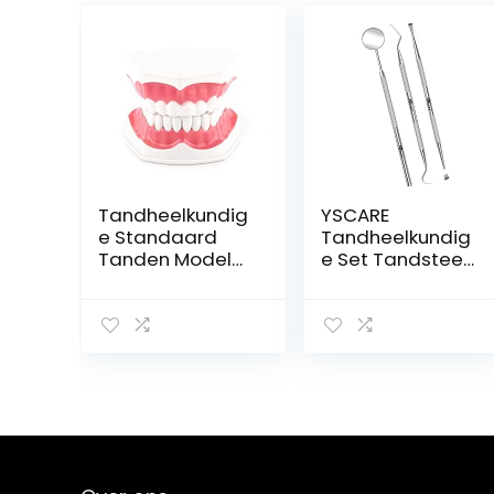
Tandheelkundig
YSCARE
e Standaard
Tandheelkundig
Tanden Model
e Set Tandsteen
28 Tanden
Remover Tong
Poetsen Flossen
Schraper
Oefenmodel
Tanden bleken
met
Tandarts
Tandenborstel
Gereedschap
voor Kinderen
Dentale Scaler
Tandarts
Plaque Schraper
Tandenpoetsen
Tandschraper
Lesgeven Studie
Kit Pack van 3
Demonstratie