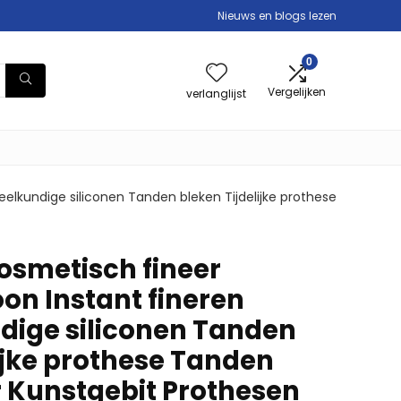
Nieuws en blogs lezen
0
Vergelijken
verlanglijst
eelkundige siliconen Tanden bleken Tijdelijke prothese
osmetisch fineer
oon Instant fineren
ige siliconen Tanden
ijke prothese Tanden
 Kunstgebit Prothesen