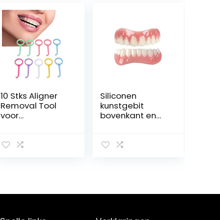
10 Stks Aligner
Siliconen
Removal Tool
kunstgebit
voor
bovenkant en
Onzichtbare
onderkant
Beugels,
verwijderbare
Onzichtbare
natuurlijke
Tand
tijdelijke valse
Verwijderen
tanden
Aligner Chewies
tandfineer valse
Removal Tool
tanden, 1 paar
voor
Orthodontische
Onzichtbare