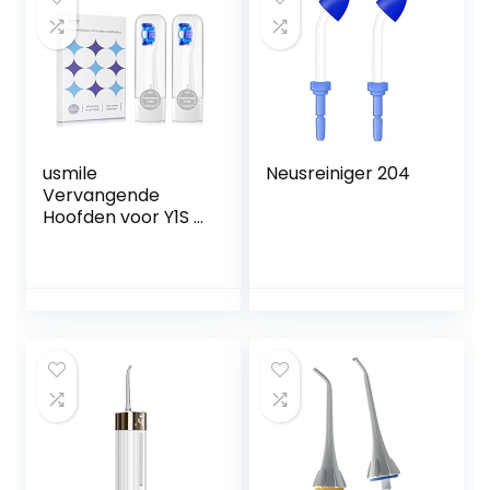
met Reisdekking,
Zwart
usmile
Neusreiniger 204
Vervangende
Hoofden voor Y1S /
U3 / P1 Elektrische
Tandenborstel
met
Herinneringsborst
elharen, 2 Pak
Whitening
borstelhoofden
met reisdekking,
Wit