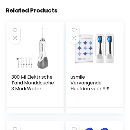
Related Products
300 Ml Elektrische
usmile
Tand Monddouche
Vervangende
3 Modi Water
Hoofden voor Y1S /
Flosser Ipx7
U3 / P1 Elektrische
Waterdichte Tand
Tandenborstel
Cleaner 6 soorten
met
Nozzles
Herinneringsborst
Oplaadbare
elharen, 2 Pak
Mondverzorging(C
Whitening
olor:白色)
borstelhoofden