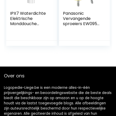
IPX7 Waterdichte
Panasonic
Elektrische
Vervangende
Monddouche
sproeiers EW0950,
Smart Display
verpakking van 2
Draagbare
stuks
Waterflosser 130Ml
Stille Monddouche
4 Modi(Color:白色)
Over ons
Logopedie-Liege.be is een moderne alles-in-één
prijsvergelijkings- en beoordelingswebsite die de beste deals
biedt die beschikbaar zijn op amazon en u op de hoogte
houdt via de laatst toegevoegde blogs. Alle afbeeldingen
zijn auteursrechtelijk beschermd door hun respectievelijke
eigenaren. Alle geciteerde inhoud is afgeleid van hun