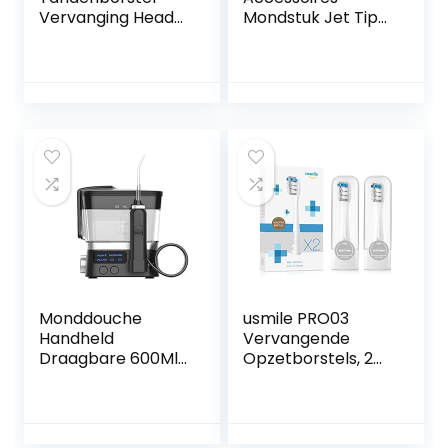
Vervanging Head
Mondstuk Jet Tips
Pro Clean Roze 2
Tandenborstel
Stks
Hoofd Handvat
Slang voor
Waterpik 9 pcs
tips
Monddouche
usmile PRO03
Handheld
Vervangende
Draagbare 600Ml
Opzetborstels, 2
IPX7 Waterdichte
Stuks Zachte
Waterflosser 10
DuPont
Verstelbare
Opzetborstels Met
Waterdrukniveaus
Reishoes, Grijs