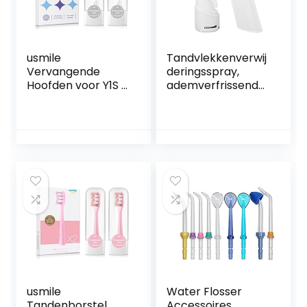
usmile
Tandvlekkenverwij
Vervangende
deringsspray,
Hoofden voor Y1S /
ademverfrissende
U3 / P1 Elektrische
reinigingsspray
Tandenborstel
voor tandsteen
met
voor dagelijks
Herinneringsborst
gebruik
elharen, 2 Pak
Whitening
borstelhoofden
met reisdekking,
Wit
usmile
Water Flosser
Tandenborstel
Accessoires