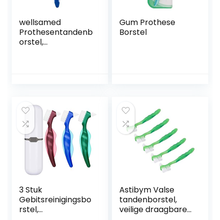
wellsamed
Gum Prothese
Prothesentandenb
Borstel
orstel,
prothesenborstel
voor de derde
tanden,
tandenvervanging,
tandenvervanging
sborstel,
prothesenreiniging
, 1 stuk (blauw)
3 Stuk
Astibym Valse
Gebitsreinigingsbo
tandenborstel,
rstel,
veilige draagbare
Tandenborstel
gebitborstelset,