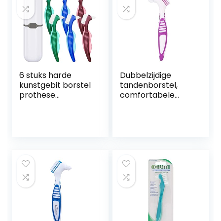
6 stuks harde
Dubbelzijdige
kunstgebit borstel
tandenborstel,
prothese
comfortabele
tandenborstel
draagbare
reinigingsborstel
kunstgebitborstel,
met witte
paars binnen en
draagtas voor
buiten voor
valse tanden
thuisreizen
reiniging (rood,
groen en blauw)