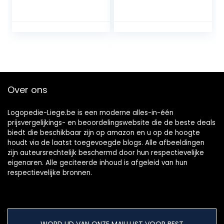
met Harde
zacht haar,
Prothese, met
dubbelzijdig,
Witte Draagtas,
ergonomisch voor
Meerlagige
dagelijks gebruik
Borstelharen,
(groen)
Dubbele Gebogen
Opzetborstels,
Ergonomische
Over ons
Handgreep, voor
Gebitsverzorging(
3 Kleuren)
Logopedie-Liege.be is een moderne alles-in-één
prijsvergelijkings- en beoordelingswebsite die de beste deals
biedt die beschikbaar zijn op amazon en u op de hoogte
houdt via de laatst toegevoegde blogs. Alle afbeeldingen
zijn auteursrechtelijk beschermd door hun respectievelijke
eigenaren. Alle geciteerde inhoud is afgeleid van hun
respectievelijke bronnen.