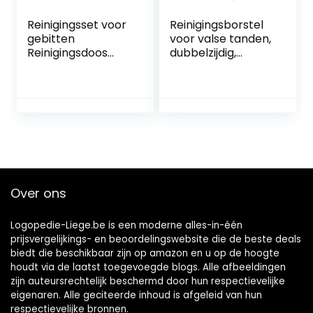
Reinigingsset voor
Reinigingsborstel
gebitten
voor valse tanden,
Reinigingsdoos
dubbelzijdig,
voor gebit met
draagbaar, veilig
valse
prothesenborstels
tandenborstel
et, plaque-
Doos voor
verwijdering, zacht
gebitsverzorging,Bl
haar voor het
auw
dagelijks leven
(groen)
Over ons
Logopedie-Liege.be is een moderne alles-in-één
prijsvergelijkings- en beoordelingswebsite die de beste deals
biedt die beschikbaar zijn op amazon en u op de hoogte
houdt via de laatst toegevoegde blogs. Alle afbeeldingen
zijn auteursrechtelijk beschermd door hun respectievelijke
eigenaren. Alle geciteerde inhoud is afgeleid van hun
respectievelijke bronnen.