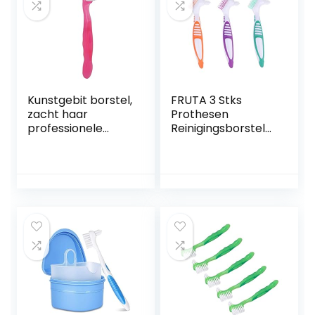
Kunstgebit borstel,
FRUTA 3 Stks
zacht haar
Prothesen
professionele
Reinigingsborstels
ergonomische
Valse Tanden
kunstmatige
Reinigingsborstel
tandenborstel
Kunstgebit
voor thuisreizen
Dubbelzijdige
voor ouderen
Borstel Meerlagige
(roze)
Borstels Borstel
Draagbare Borstel
Voor Valse
Tanden, 3 Kleuren