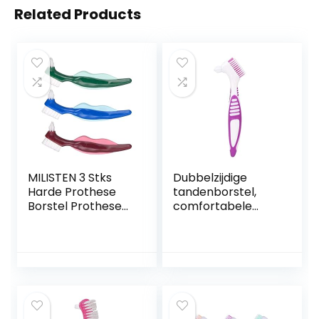
Related Products
MILISTEN 3 Stks
Dubbelzijdige
Harde Prothese
tandenborstel,
Borstel Prothese
comfortabele
Reinigingsborstel
draagbare
Kunstgebit
kunstgebitborstel,
Tandenborstel
paars binnen en
Dubbelzijdige
buiten voor
Hygiëne Prothese
thuisreizen
Reiniger Voor
Prothese Zorg