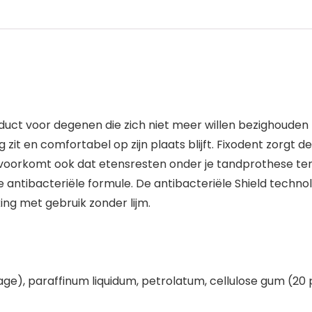
uct voor degenen die zich niet meer willen bezighouden
ig zit en comfortabel op zijn plaats blijft. Fixodent zorgt
t voorkomt ook dat etensresten onder je tandprothese te
 antibacteriële formule. De antibacteriële Shield techno
ng met gebruik zonder lijm.
, paraffinum liquidum, petrolatum, cellulose gum (20 pe