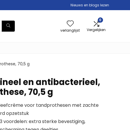
Nieuws en blogs lezen
0
Vergelijken
verlanglijst
rothese, 70,5 g
ineel en antibacterieel,
hese, 70,5 g
 kleefcrème voor tandprothesen met zachte
d opzetstuk
 voordelen: extra sterke bevestiging,
scherming tegen deeltjes