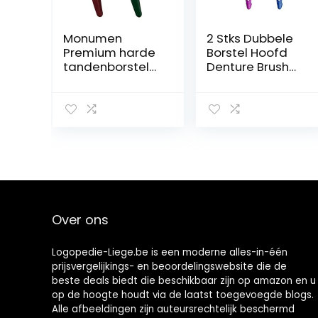
Monumen
2 Stks Dubbele
Premium harde
Borstel Hoofd
tandenborstel
Denture Brush
voor krijt, 2 stuks,
Set, Draagbare
reinigingsborste
Ergonomische
l, meerlaagse
Denture
borstelharen en
Reinigingsborst
dubbelzijdige
el Multi-Layered
borstel voor
Borstelharen
tanden, krijt
Valse Tanden
Borstel voor
Denture Care
(Random Color)
Over ons
Logopedie-Liege.be is een moderne alles-in-één
prijsvergelijkings- en beoordelingswebsite die de
beste deals biedt die beschikbaar zijn op amazon en u
op de hoogte houdt via de laatst toegevoegde blogs.
Alle afbeeldingen zijn auteursrechtelijk beschermd