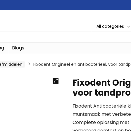
All categories
ag
Blogs
efmiddelen
Fixodent Origineel en antibacterieel, voor tandp
Fixodent Orig
voor tandprot
Fixodent Antibacteriële
muntsmaak met verbeter
Complete oplossing met 3
verbeterd comfort en be