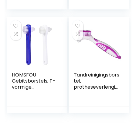
tandenborstel
borstelharen
voor thuisreizen
Reinigingsborstel
voor ouderen
voor
(roze)
gebitsprothesen
Gedeeltelijke
prothesen Volledig
kunstgebit
HOMSFOU
Tandreinigingsbors
Gebitsborstels, T-
tel,
vormige
protheseverlengin
tandenborstels
g voor lange tijd,
met dubbele kop
kunststof
voor
beschermende
tandverzorging 2
protheseborstel,
stuks (wit+ blauw)
onschadelijk,
draagbaar,
tweekoppig, voor
het reinigen van