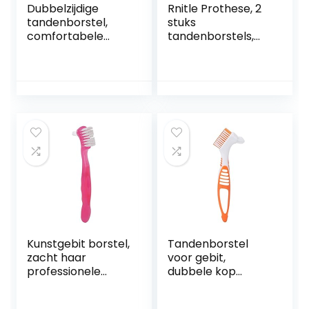
Dubbelzijdige
Rnitle Prothese, 2
tandenborstel,
stuks
comfortabele
tandenborstels,
draagbare
dubbele borstels,
kunstgebitborstel,
hoofd-
paars binnen en
tandenborstelset,
buiten voor
prothesenreiniging
thuisreizen
sset voor
tandverzorging,
tandenborstel
voor
tandverzorging,
meerlaagse
borstelharen en
esrergonomische
rubberen
handgrepen
(oranje + groen)
Kunstgebit borstel,
Tandenborstel
zacht haar
voor gebit,
professionele
dubbele kop
ergonomische
Spotreiniging
kunstmatige
Meerlaagse