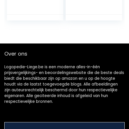
et, meerlagige
reinigingsborstel,
haren en
meerlagige
ergonomische
borstelharen en
rubberen
draagbare
handgreep, voor
kunstgebit
kunstgebitverzorgi
dubbelzijdige
ng (pak van 3)
borstel, kunstgebit
verzorging
(verpakking van
Over ons
4)
Logopedie-Liege.be is een moderne alles-in-één
prijsvergelijkings- en beoordelingswebsite die de beste deals
biedt die beschikbaar zijn op amazon en u op de hoogte
houdt via de laatst toegevoegde blogs. Alle afbeeldingen
zijn auteursrechtelijk beschermd door hun respectievelijke
eigenaren. Alle geciteerde inhoud is afgeleid van hun
respectievelijke bronnen.