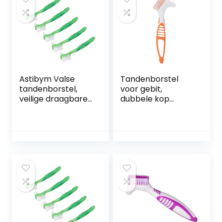
Astibym Valse
Tandenborstel
tandenborstel,
voor gebit,
veilige draagbare
dubbele kop
gebitborstelset,
Spotreiniging
zacht haar,
Meerlaagse
dubbelzijdig,
borstelharen
ergonomisch voor
Reinigingsborstel
dagelijks gebruik
voor
(groen)
gebitsprothesen
Gedeeltelijke
prothesen Volledig
kunstgebit