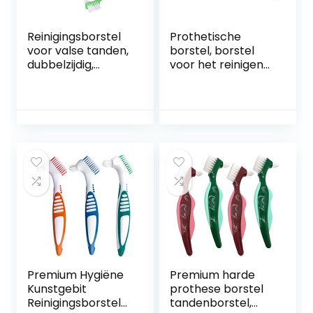
Reinigingsborstel
Prothetische
voor valse tanden,
borstel, borstel
dubbelzijdig,
voor het reinigen
draagbaar, veilig
van valse tanden,
prothesenborstels
onschadelijk voor
et, plaque-
het reinigen van
verwijdering, zacht
valse tanden
haar voor het
dagelijks leven
(groen)
Premium Hygiëne
Premium harde
Kunstgebit
prothese borstel
Reinigingsborstels
tandenborstel,