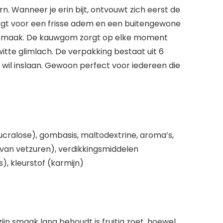
n. Wanneer je erin bijt, ontvouwt zich eerst de
rgt voor een frisse adem en een buitengewone
ige smaak. De kauwgom zorgt op elke moment
itte glimlach. De verpakking bestaat uit 6
wil inslaan. Gewoon perfect voor iedereen die
 sucralose), gombasis, maltodextrine, aroma’s,
 van vetzuren), verdikkingsmiddelen
), kleurstof (karmijn)
n smaak lang behoudt is fruitig zoet, hoewel