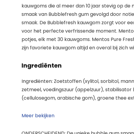
kauwgoms die al meer dan 10 jaar stevig op de ma
smaak van Bubblefresh gum gevolgd door notie
smaak. De Bubblefresh kauwgom zorgt voor een 
voor het perfecte verfrissende moment. Mentos 
potjes, elk met 30 kauwgoms. Mentos Pure Fresh
zijn favoriete kauwgom altijd en overal bij zich w
Ingrediënten
Ingrediënten: Zoetstoffen (xylitol, sorbitol, ma
zetmeel, voedingszuur (appelzuur), stabilisato
(cellulosegom, arabische gom), groene thee extr
Meer bekijken
ONDERSCHEIDEND: De unieke bubble gum smaak zor