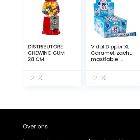
DISTRIBUTORE
Vidal Dipper XL
CHEWING GUM
Caramel, zacht,
28 CM
mastiable-
smaak,
frambozengeur,
blauw, 100 stuks
Over ons