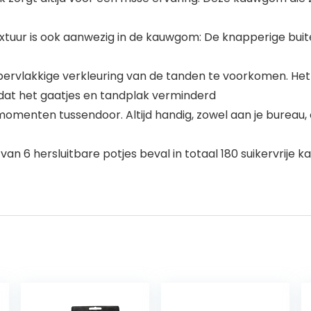
tuur is ook aanwezig in de kauwgom: De knapperige bui
akkige verkleuring van de tanden te voorkomen. Het bela
dat het gaatjes en tandplak verminderd
enten tussendoor. Altijd handig, zowel aan je bureau, 
n 6 hersluitbare potjes beval in totaal 180 suikervrije k