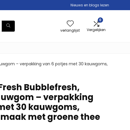
Nieuws en blogs lezen
0
Vergelijken
verlanglijst
 kauwgom – verpakking van 6 potjes met 30 kauwgoms,
Fresh Bubblefresh,
kauwgom – verpakking
 met 30 kauwgoms,
smaak met groene thee