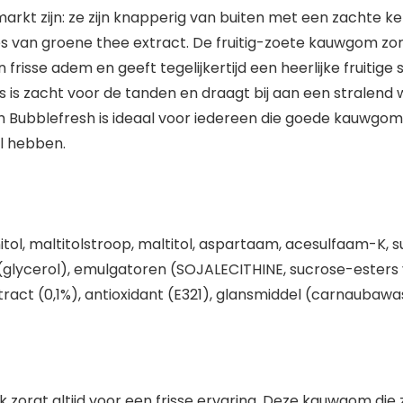
rkt zijn: ze zijn knapperig van buiten met een zachte ker
s van groene thee extract. De fruitig-zoete kauwgom zo
frisse adem en geeft tegelijkertijd een heerlijke fruit
is zacht voor de tanden en draagt bij aan een stralend w
 Bubblefresh is ideaal voor iedereen die goede kauwgom 
il hebben.
nnitol, maltitolstroop, maltitol, aspartaam, acesulfaam-K,
r (glycerol), emulgatoren (SOJALECITHINE, sucrose-esters
act (0,1%), antioxidant (E321), glansmiddel (carnaubawas
gt altijd voor een frisse ervaring. Deze kauwgom die zij