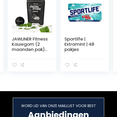
JAWLINER Fitness
Sportlife |
Kauwgom (2
Extramint | 48
maanden pak)
pakjes
Kaak trainer
voor Mewing
oefeningen en
een
gedefinieerde
kaaklijn
WORD LID VAN ONZE MAILLIJST VOOR BEST
Aanbiedingen