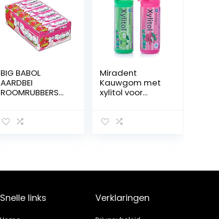
BIG BABOL
Miradent
AARDBEI
Kauwgom met
ROOMRUBBERS
xylitol voor
X24
kinderen (Apple
+ Strawberry)
Snelle links
Verklaringen