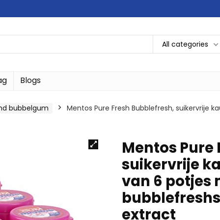
All categories
ag
Blogs
nd bubbelgum
Mentos Pure Fresh Bubblefresh, suikervrije
Mentos Pure 
suikervrije 
van 6 potjes
bubblefresh
extract