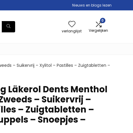
Nieuws en blogs lezen
0
Vergelijken
verlanglijst
ds – Suikervrij – Xylitol – Pastilles – Zuigtabletten –
6g Läkerol Dents Menthol
 Zweeds – Suikervrij –
illes – Zuigtabletten –
uppels – Snoepjes –