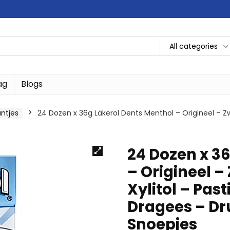
All categories
ag
Blogs
ntjes
24 Dozen x 36g Läkerol Dents Menthol – Origineel – Zwee
24 Dozen x 3
– Origineel –
Xylitol – Past
Dragees – Dr
Snoepjes