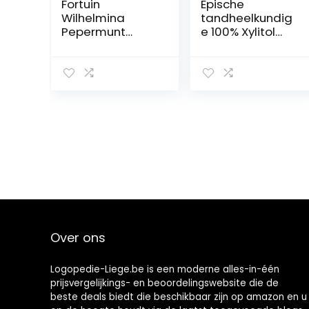
Fortuin
Epische
Wilhelmina
tandheelkundig
Pepermunt
e 100% Xylitol
Vegan I
zoete adem
Pepermunt Taler
munten,
uit Holland 3
pepermunt, 180
rollen a40g
Graaf
Over ons
Logopedie-Liege.be is een moderne alles-in-één
prijsvergelijkings- en beoordelingswebsite die de
beste deals biedt die beschikbaar zijn op amazon en u