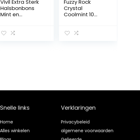
Vivil Extra Sterk
Fuzzy Rock
Halsbonbons
Crystal
Mint en
Coolmint 10
Eucalyptus
pack
suikervrij 132 g
Snelle links
Verklaringen
Home
Privacybeleid
Alles winkelen
algemene voorwaarden
Blogs
Gelieerde