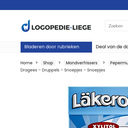
Search
for:
Bladeren door rubrieken
Deal van de d
Home
Shop
Mondverfrissers
Pepermu
Dragees – Druppels – Snoepjes – Snoepjes