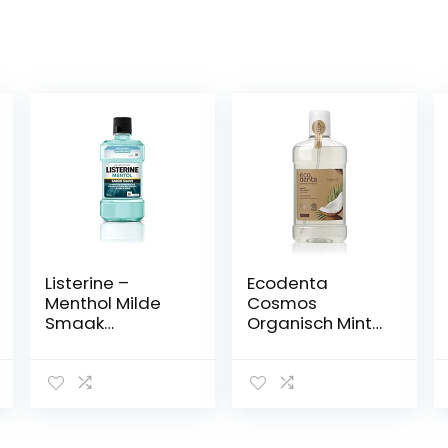
Listerine –
Ecodenta
Menthol Milde
Cosmos
Smaak
Organisch Minty
Mondwater –
Coconut
250 ml
Mondwater –
Mouthwash 500
ml