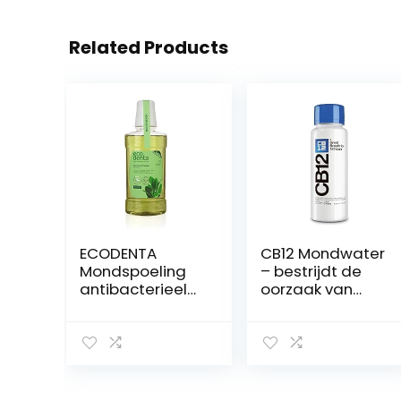
Related Products
ECODENTA
CB12 Mondwater
Mondspoeling
– bestrijdt de
antibacterieel
oorzaak van
multifunctioneel
slechte adem –
– mondwater
wetenschappelij
mondgeur
k bewezen 12-
bestrijden 250
uurs effect –
ml
250 ml