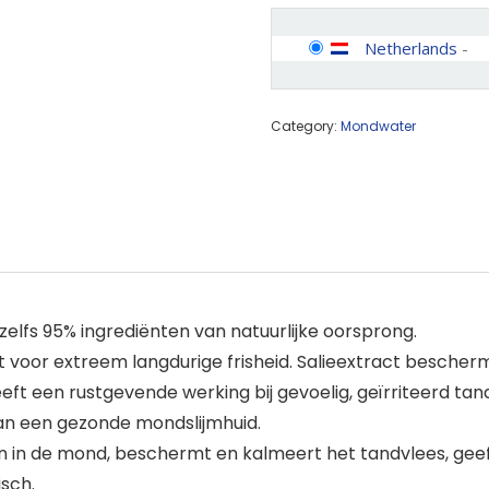
Netherlands
-
Category:
Mondwater
zelfs 95% ingrediënten van natuurlijke oorsprong.
t voor extreem langdurige frisheid. Salieextract bescher
ft een rustgevende werking bij gevoelig, geïrriteerd tan
n een gezonde mondslijmhuid.
sen in de mond, beschermt en kalmeert het tandvlees, geef
sch.