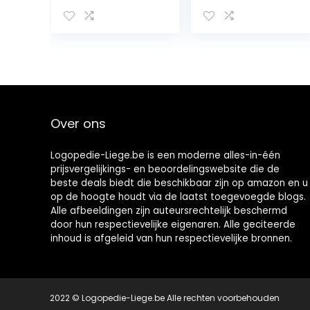
wetenschappelij
werking voor
k bewezen 12-
een grondige,
uurs effect –
gezonde
250 ml
mondverzorging
en frisse adem,
ideaal voor
vliegreizen, 95
ml
Over ons
Logopedie-Liege.be is een moderne alles-in-één
prijsvergelijkings- en beoordelingswebsite die de
beste deals biedt die beschikbaar zijn op amazon en u
op de hoogte houdt via de laatst toegevoegde blogs.
Alle afbeeldingen zijn auteursrechtelijk beschermd
door hun respectievelijke eigenaren. Alle geciteerde
inhoud is afgeleid van hun respectievelijke bronnen.
2022 © Logopedie-Liege.be Alle rechten voorbehouden