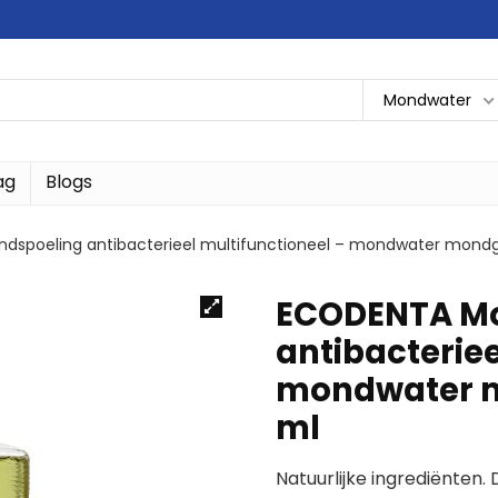
Mondwater
ag
Blogs
spoeling antibacterieel multifunctioneel – mondwater mondge
ECODENTA Mo
antibacteriee
mondwater m
ml
Natuurlijke ingrediënten.