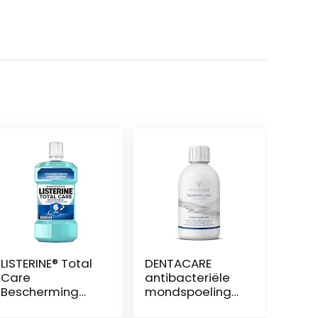
LISTERINE® Total
DENTACARE
Care
antibacteriële
Bescherming
mondspoeling
Tegen
met 3-voudige