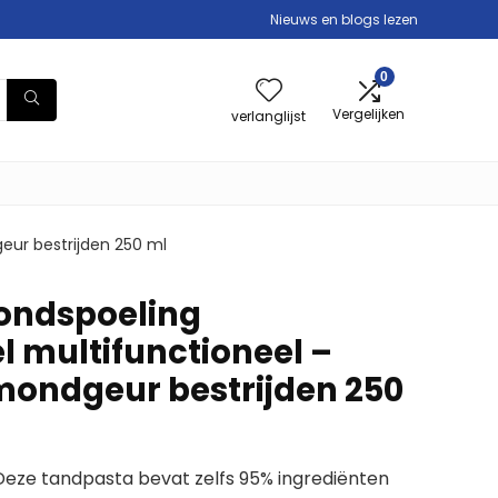
Nieuws en blogs lezen
0
Vergelijken
verlanglijst
ur bestrijden 250 ml
ndspoeling
l multifunctioneel –
ondgeur bestrijden 250
 Deze tandpasta bevat zelfs 95% ingrediënten