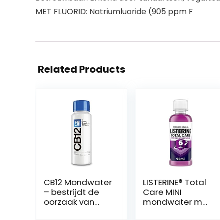
MET FLUORID: Natriumluoride (905 ppm F
Related Products
CB12 Mondwater
LISTERINE® Total
– bestrijdt de
Care MINI
oorzaak van
mondwater met
slechte adem –
zesvoudige