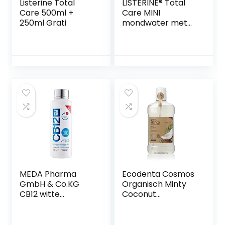
Listerine Total
LISTERINE® Total
Care 500ml +
Care MINI
250ml Grati
mondwater met
zesvoudige
werking voor een
grondige, gezonde
mondverzorging
en frisse adem,
ideaal voor
vliegreizen, 95 ml
MEDA Pharma
Ecodenta Cosmos
GmbH & Co.KG
Organisch Minty
CB12 witte
Coconut
mondspoeling, 500
Mondwater –
ml
Mouthwash 500 ml