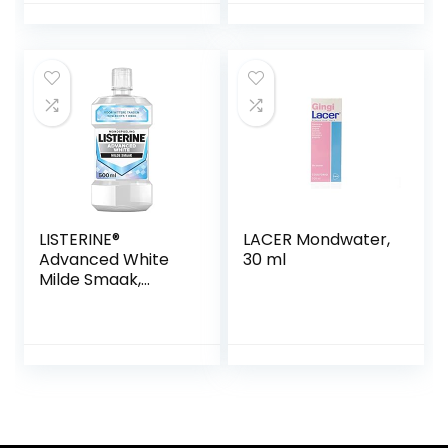
LISTERINE®
LACER Mondwater,
Advanced White
30 ml
Milde Smaak,
mondspoeling,
verwijdert sterke
verkleuring voor
wittere tanden in
slechts 1 week, 500
ml