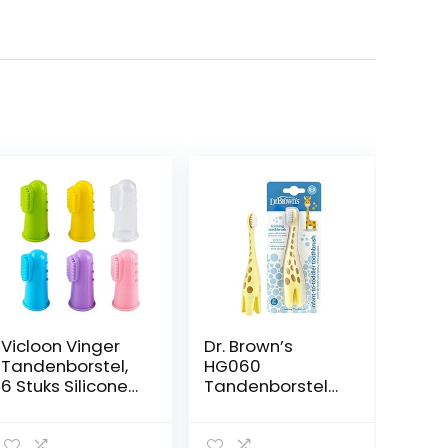
Vicloon Vinger
Dr. Brown’s
Tandenborstel,
HG060
6 Stuks Siliconen
Tandenborstel
Baby
voor
Vingerborstel
peuters,geel/br
Met Clear Case
uin