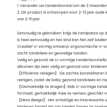
1. Verander uw tandenborstel om de 3 maanden
2. Dit product is ontworpen voor 2-12 jaar oude 
van 2-6 jaar.
Eenvoudig te gebruiken: knijp de tandpasta op 
is heel eenvoudig en het kind kan het zelf bedie
Creatief U-vormig ontwerp: ergonomische U-vo
zacht tandvlees en gevoelige tanden.
Veilig en gezond: de U-vormige tandenborstelkop
siliconen zijn zeer veilig en gezond voor kinderen
【Efficiënte reinigen】 De zachte borstelharen 
reinigen, zodat de baby gezond tandvlees en ta
【Gemakkelijk te dragen】Kids U-vormige tandenb
formaat, gemakkelijk mee te nemen, geschikt voo
【Mooi design】 Het schattige en interessante ui
kinderen bereid zijn om tanden langer te poets