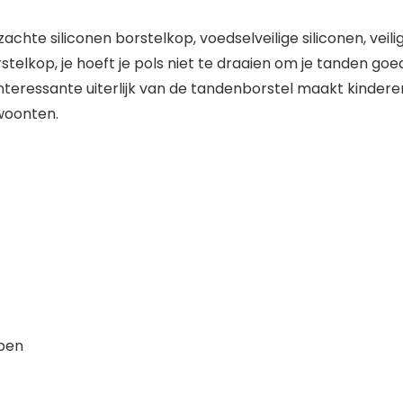
hte siliconen borstelkop, voedselveilige siliconen, veilige
rstelkop, je hoeft je pols niet te draaien om je tanden goed
interessante uiterlijk van de tandenborstel maakt kinder
woonten.
pen