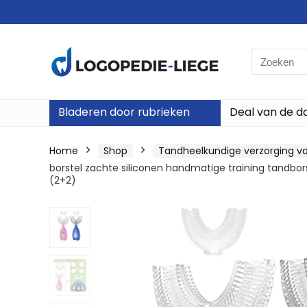
Search
for:
Bladeren door rubrieken
Deal van de d
Home
Shop
Tandheelkundige verzorging vo
borstel zachte siliconen handmatige training tandbors
(2+2)