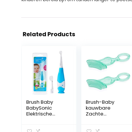
Related Products
Brush Baby
Brush-Baby
BabySonic
kauwbare
Elektrische
Zachte
tandenborstel
Tandenborstel
voor baby’s en
voor Baby’s &
peuters voor
Peuters | Fase 2