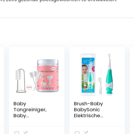
Baby
Brush-Baby
Tongreiniger,
BabySonic
Baby
Elektrische
Tandenborstel,
tandenborstel
42 Stuks
voor baby’s en
Wegwerp Baby
peuters | Eerste