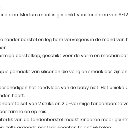
.
kinderen. Medium maat is geschikt voor kinderen van 6-12 
de tandenborstel en leg hem vervolgens in de mond van h
nen.
rmige borstelkop, geschikt voor de vorm en mechanica 
 is gemaakt van siliconen die veilig en smaakloos zijn en
.
beschadigen het tandvlees van de baby niet. Het uniek
nden heeft.
orstelset van 2 stuks en 2 U-vormige tandenborstelver
r familie en op reis.
terlijk van de tandenborstel maakt kinderen meer geïnte
en, zelfs gezonde poetsgewoonten te ontwikkelen.