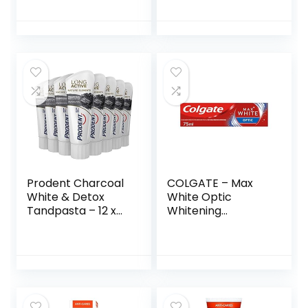
Prodent Charcoal
COLGATE – Max
White & Detox
White Optic
Tandpasta – 12 x
Whitening
75 ml –
tandpasta —
Voordeelverpakkin
klinisch getest
g
onmiddellijk wit —
verwijdert tot 100%
van de vlekken op
het oppervlak van
de tanden –