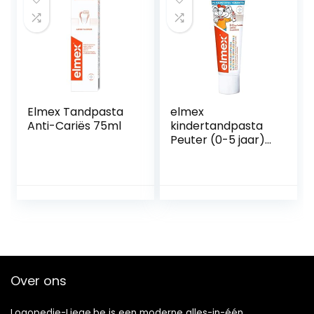
verpakking met 1
tube van 75 ml
Elmex Tandpasta
elmex
Anti-Cariës 75ml
kindertandpasta
Peuter (0-5 jaar)
75ml
Over ons
Logopedie-Liege.be is een moderne alles-in-één