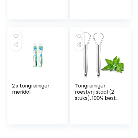
dubbelzijdig
tongborstel en
tongreiniging,
schraper in 1,
slechte adem
verwijdert
bestrijden,
bacteriële
tongborstel voor
tongbedekkingen
het effectief
en reinigt de tong
verwijderen van
grondig, zacht en
tongaanligging en
effectief (rood)
voor het opfrissen
van je adem
2 x tongreiniger
Tongreiniger
meridol
roestvrij staal (2
stuks), 100% beste
antimicrobiële
materiaal –
stabiele
handgrepen,
Ayurvedische
tongreiniger |