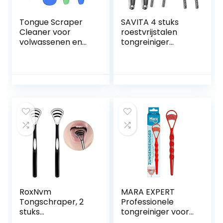
Tongue Scraper
SAVITA 4 stuks
Cleaner voor
roestvrijstalen
volwassenen en
tongreiniger
kinderen,
medische
medische kwaliteit,
tongschraper
roestvrij stalen
tegen slechte
tong,
adem, tongborstel
mondverzorging
reiniger met
voor slechte
handgreep voor
adem, tong
volwassenen
schrapen met
mondverzorging
reiskoffer (2 stuks)
RoxNvm
MARA EXPERT
Tongschraper, 2
Professionele
stuks
tongreiniger voor
tongreinigers,
veilige ademhaling,