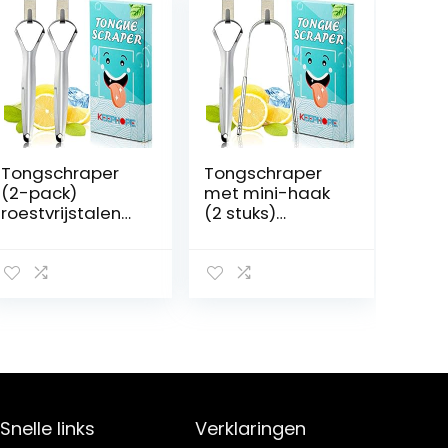
Tongschraper
Tongschraper
(2-pack)
met mini-haak
roestvrijstalen
(2 stuks)
tongreiniger
tongreiniger,
voor
tongreinigingsg
volwassenen en
ereedschap
kinderen orale
voor
verminderen
volwassenen en
slechte adem
kinderen
medische
mondverzorging
kwaliteit
elimineren
tongborstel met
slechte adem
mini-haken
en medische
Snelle links
Verklaringen
kwaliteit