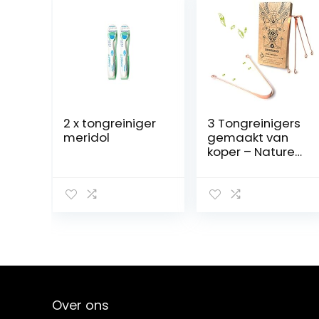
2 x tongreiniger
3 Tongreinigers
meridol
gemaakt van
koper – Nature
Nerds, 100%
gerecyclede
verpakking
Jihwa
Prakshalana –
Een Ayurvedisch
ontgiftingsritue
el met de
tongkrabber
Over ons