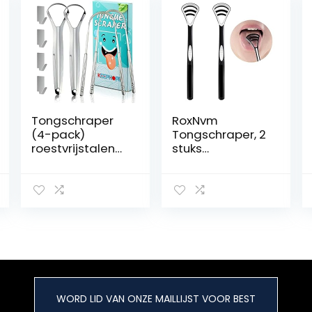
Tongschraper
RoxNvm
(4-pack)
Tongschraper, 2
roestvrijstalen
stuks
tongreiniger
tongreinigers,
voor
dubbelzijdig
volwassenen en
tongreiniging,
kinderen orale
slechte adem
verminderen
bestrijden,
slechte adem
tongborstel voor
medische
het effectief
kwaliteit
verwijderen van
tongborstel met
tongaanligging
mini-haken
en voor het
WORD LID VAN ONZE MAILLIJST VOOR BEST
opfrissen van je