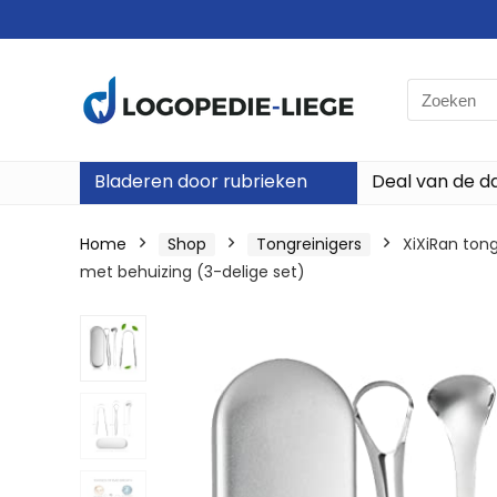
Search
for:
Bladeren door rubrieken
Deal van de d
Home
Shop
Tongreinigers
XiXiRan tong
met behuizing (3-delige set)