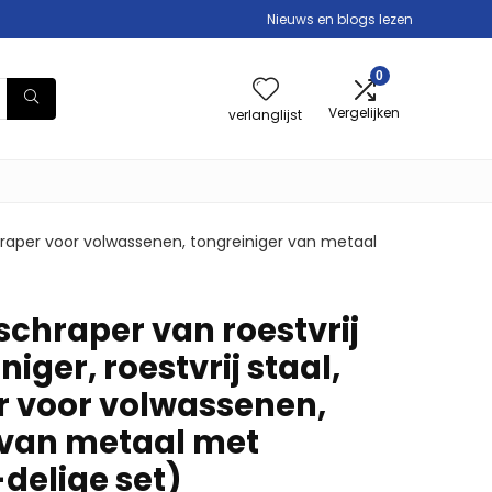
Nieuws en blogs lezen
0
Vergelijken
verlanglijst
schraper voor volwassenen, tongreiniger van metaal
schraper van roestvrij
niger, roestvrij staal,
 voor volwassenen,
 van metaal met
delige set)