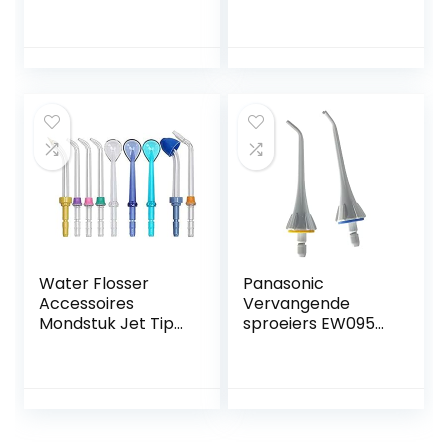
6 Modi Smart
voor het reinigen
Tooth Rinser IPX7
van
Waterdichte
tandimplantaten,
Tandenborstel(Col
kronen en
or:白色)
bruggen, voor
gebruik met WP-
450 of WP-100
waterflossers,
verpakking van 2
(PS-100E)
Water Flosser
Panasonic
Accessoires
Vervangende
Mondstuk Jet Tips
sproeiers EW0950,
Tandenborstel
verpakking van 2
Hoofd Handvat
stuks
Slang voor
Waterpik 9 pcs
tips