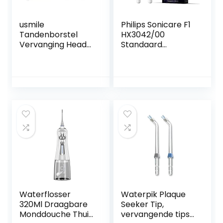
usmile
Philips Sonicare F1
Tandenborstel
HX3042/00
Vervanging Head
Standaard
Pro Clean Roze 2
mondstuk
Stks
Monddouche
mondstuk
Waterflosser
Waterpik Plaque
320Ml Draagbare
Seeker Tip,
Monddouche Thuis
vervangende tips