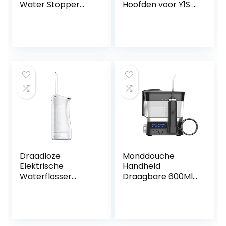
Water Stopper
Hoofden voor Y1S /
Voor Waterpik
U3 / P1 Elektrische
WP-100 WP100
Tandenborstel
Dental Cleaning
met
Accessoires
Herinneringsborst
elharen, 2 Pak
Whitening
borstelhoofden
met Reisdekking,
Zwart
Draadloze
Monddouche
Elektrische
Handheld
Waterflosser
Draagbare 600Ml
Draagbare
IPX7 Waterdichte
Waterdichte
Waterflosser 10
Monddouche
Verstelbare
Diepe Reiniging 4
Waterdrukniveaus