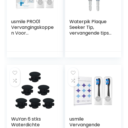
usmile PRO01
Waterpik Plaque
Vervangingskoppe
Seeker Tip,
n Voor
vervangende tips
Y1S/U3/P1/P4
voor het reinigen
Elektrische
van
Tandenborstel
tandimplantaten,
Met
kronen en
Herinneringsharen,
bruggen, voor
2-pack DuPont-
gebruik met WP-
opzetborstels Met
450 of WP-100
Reishoes, Grijs
waterflossers,
verpakking van 2
(PS-100E)
WuYan 6 stks
usmile
Waterdichte
Vervangende