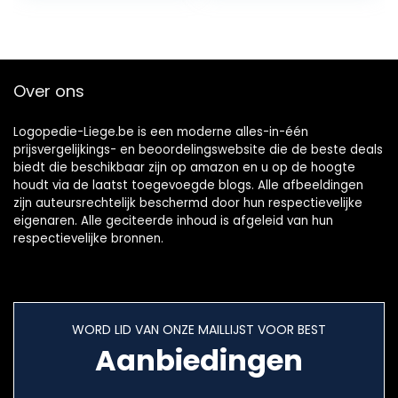
Modi 4 Nozzles
(Color:黑色)
Tandenwasser(Col
or:白色)
Over ons
Logopedie-Liege.be is een moderne alles-in-één
prijsvergelijkings- en beoordelingswebsite die de beste deals
biedt die beschikbaar zijn op amazon en u op de hoogte
houdt via de laatst toegevoegde blogs. Alle afbeeldingen
zijn auteursrechtelijk beschermd door hun respectievelijke
eigenaren. Alle geciteerde inhoud is afgeleid van hun
respectievelijke bronnen.
WORD LID VAN ONZE MAILLIJST VOOR BEST
Aanbiedingen