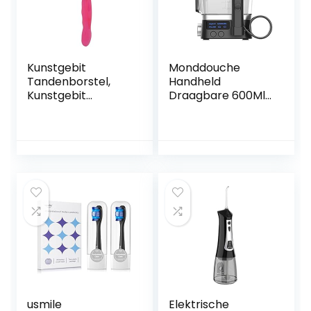
Kunstgebit
Monddouche
Tandenborstel,
Handheld
Kunstgebit
Draagbare 600Ml
Reinigingsborstel
IPX7 Waterdichte
Professioneel
Waterflosser 10
Zacht Haar
Verstelbare
Ergonomische
Waterdrukniveaus
Vuilverwijdering
(Color:黑色)
voor Thuis Reizen
(Roze)
usmile
Elektrische