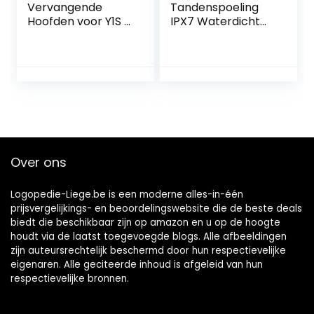
Vervangende
Tandenspoeling
Hoofden voor Y1S /
IPX7 Waterdicht
U3 / P1 Elektrische
Waterfloss
Tandenborstel
Draagbaar Lcd-
met
scherm 4 Modi
Herinneringsborst
300Ml Batterij
elharen, 2 Pak
Watertandenstok
Whitening
er(Color:黑色)
borstelhoofden
met Reisdekking,
Zwart
Over ons
Logopedie-Liege.be is een moderne alles-in-één
prijsvergelijkings- en beoordelingswebsite die de beste deals
biedt die beschikbaar zijn op amazon en u op de hoogte
houdt via de laatst toegevoegde blogs. Alle afbeeldingen
zijn auteursrechtelijk beschermd door hun respectievelijke
eigenaren. Alle geciteerde inhoud is afgeleid van hun
respectievelijke bronnen.