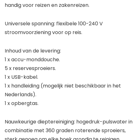
handig voor reizen en zakenreizen.
Universele spanning: flexibele 100-240 V
stroomvoorziening voor op reis.
Inhoud van de levering:
1 x accu-monddouche.
5 x reservesproeiers.
1 x USB-kabel.
1 x handleiding (mogelijk niet beschikbaar in het
Nederlands).
1 x opbergtas.
Nauwkeurige dieptereiniging: hogedruk-pulswater in
combinatie met 360 graden roterende sproeiers,
sterk genoeg om elke hoek grondig te reinigen,