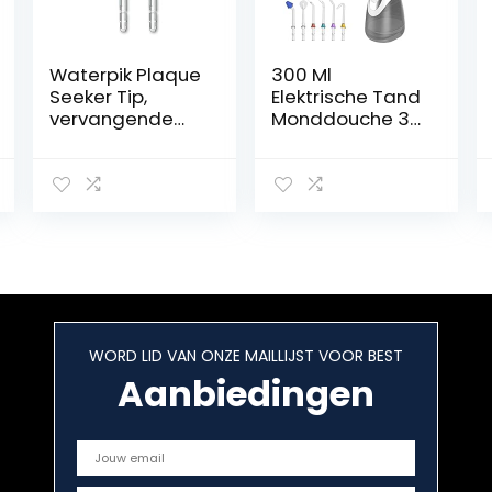
Waterpik Plaque
300 Ml
Seeker Tip,
Elektrische Tand
vervangende
Monddouche 3
tips voor het
Modi Water
reinigen van
Flosser Ipx7
tandimplantate
Waterdichte
n, kronen en
Tand Cleaner 6
bruggen, voor
soorten Nozzles
gebruik met
Oplaadbare
WP-450 of WP-
Mondverzorging
100
(Color:白色)
waterflossers,
verpakking van 2
WORD LID VAN ONZE MAILLIJST VOOR BEST
(PS-100E)
Aanbiedingen