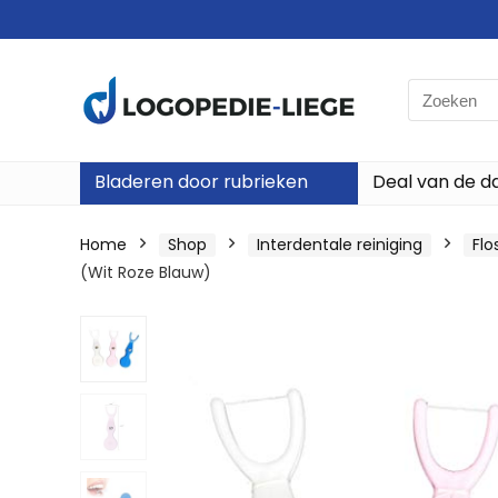
Search
for:
Bladeren door rubrieken
Deal van de d
Home
Shop
Interdentale reiniging
Flo
(Wit Roze Blauw)