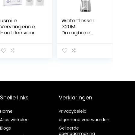
usmile
Waterflosser
Vervangende
320Ml
Hoofden voor
Draagbare
Y1S / U3 / P1
Monddouche
Elektrische
Thuis 6 Modi
Tandenborstel
Smart Tooth
met
Rinser IPX7
Herinneringsbor
Waterdichte
stelharen, 2 Pak
Tandenborstel(
Whitening
Color:白色)
borstelhoofden
met
Reisdekking,
Snelle links
Verklaringen
Zwart
Home
Privacybeleid
Alles winkelen
algemene voorwaarden
Blogs
Gelieerde
openbaarmaking