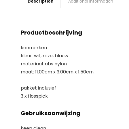
Description
Additional information
Productbeschrijving
kenmerken
kleur: wit, roze, blauw.
materiaal: abs nylon.
maat: 11.00cm x 3.00cm x 1.50cm.
pakket inclusief
3 x flosspick
Gebruiksaanwijzing
keep clean