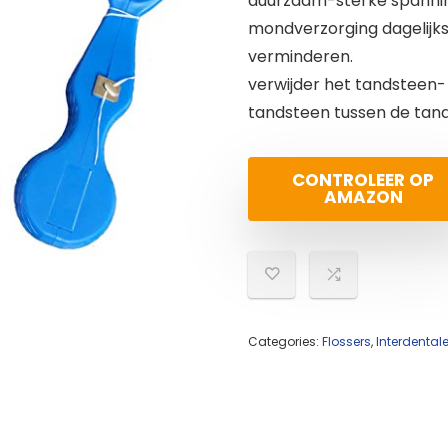
duurzaam-sterke spanning 
mondverzorging dagelijks 
verminderen.
verwijder het tandsteen- 
tandsteen tussen de tan
CONTROLEER OP
AMAZON
Categories:
Flossers
,
Interdentale