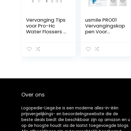
Vervanging Tips
usmile PRO01
voor Pro-Hc
Vervangingskop
Water Flossers 6
pen Voor
Eenheden
Y1S/U3/P1/P4
Tandheelkundig
Elektrische
e Water Jet
Tandenborstel
Nozzle
Met
Accessoires, 2
Herinneringshar
Jet Tips, 1
en, 2-pack
Orthodotische
DuPont-
Tip, 1
opzetborstels
Periodontale
Met Reishoes,
Tip, 1
Grijs
Over ons
Tandenborstel
Logopedie-Liege.be is een moderne alles-in-één
prijsvergelijkings- en beoordelingswebsite die de
beste deals biedt die beschikbaar zijn op amazon en u
op de hoogte houdt via de laatst toegevoegde blogs.