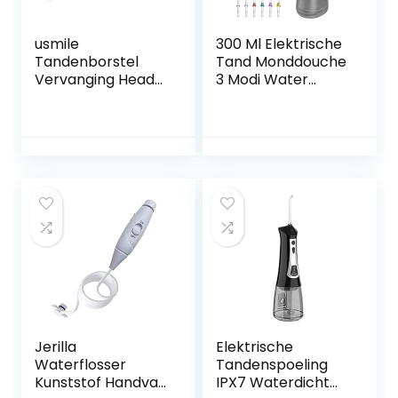
usmile
300 Ml Elektrische
Tandenborstel
Tand Monddouche
Vervanging Head
3 Modi Water
Pro Clean Roze 2
Flosser Ipx7
Stks
Waterdichte Tand
Cleaner 6 soorten
Nozzles
Oplaadbare
Mondverzorging(C
olor:白色)
Jerilla
Elektrische
Waterflosser
Tandenspoeling
Kunststof Handvat
IPX7 Waterdicht