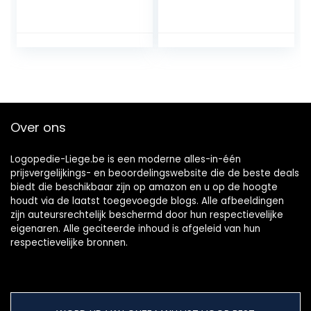
Slang Accessoires
Waterfloss
voor Mondhygiëne
Draagbaar Lcd-
Compatibel met
scherm 4 Modi
Waterpik
300Ml Batterij
Monddouche WP-
Watertandenstok
100 WP-660 WP-
er(Color:黑色)
900
Over ons
Logopedie-Liege.be is een moderne alles-in-één
prijsvergelijkings- en beoordelingswebsite die de beste deals
biedt die beschikbaar zijn op amazon en u op de hoogte
houdt via de laatst toegevoegde blogs. Alle afbeeldingen
zijn auteursrechtelijk beschermd door hun respectievelijke
eigenaren. Alle geciteerde inhoud is afgeleid van hun
respectievelijke bronnen.