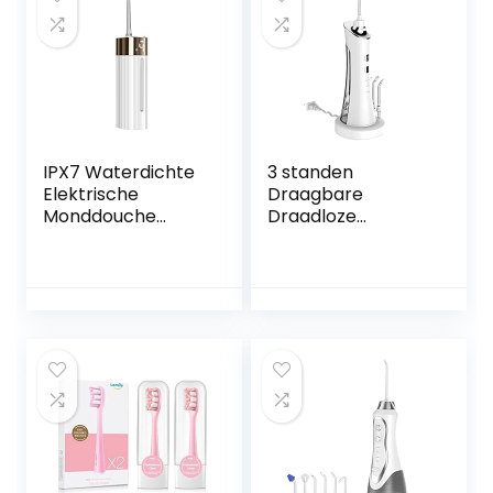
IPX7 Waterdichte
3 standen
Elektrische
Draagbare
Monddouche
Draadloze
Smart Display
Tandenreiniger
Draagbare
Waterdicht Reizen
Waterflosser 130Ml
Luchtspoeling 4
Stille Monddouche
Tip 150ml
4 Modi(Color:白色)
Watertank
Waterdicht
Oplaadbare
Floss(Color:白色)