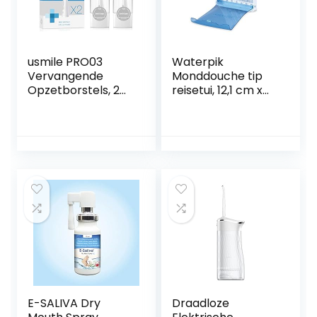
usmile PRO03
Waterpik
Vervangende
Monddouche tip
Opzetborstels, 2
reisetui, 12,1 cm x
Stuks Zachte
21,6 cm grootte
DuPont
Opzetborstels Met
Reishoes, Grijs
E-SALIVA Dry
Draadloze