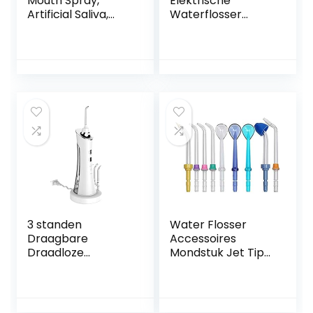
Mouth Spray,
Elektrische
Artificial Saliva,
Waterflosser
Oral Hydration,
Draagbare
Oral comfort
Waterdichte
Monddouche
Diepe Reiniging 4
Modi 4 Nozzles
Tandenwasser(Col
or:白色)
3 standen
Water Flosser
Draagbare
Accessoires
Draadloze
Mondstuk Jet Tips
Tandenreiniger
Tandenborstel
Waterdicht Reizen
Hoofd Handvat
Luchtspoeling 4
Slang voor
Tip 150ml
Waterpik 9 pcs