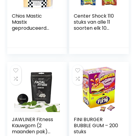
Chios Mastic
Center Shock 110
Mastix
stuks van alle 11
geproduceerd
soorten elk 10
door
stuks, Cola Cola,
mastixproducente
Appel, Cherry,
n (20 g
aardbeien,
middelgrote
Monster Mix,
tranen)
Jungle Mix, Mytery,
Scary Mix
JAWLINER Fitness
FINI BURGER
Kauwgom (2
BUBBLE GUM – 200
maanden pak)
stuks