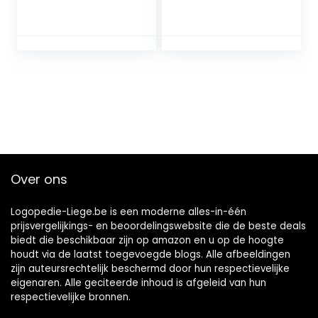
Kaak trainer voor
Mewing
oefeningen en een
gedefinieerde
kaaklijn
Over ons
Logopedie-Liege.be is een moderne alles-in-één
prijsvergelijkings- en beoordelingswebsite die de beste deals
biedt die beschikbaar zijn op amazon en u op de hoogte
houdt via de laatst toegevoegde blogs. Alle afbeeldingen
zijn auteursrechtelijk beschermd door hun respectievelijke
eigenaren. Alle geciteerde inhoud is afgeleid van hun
respectievelijke bronnen.