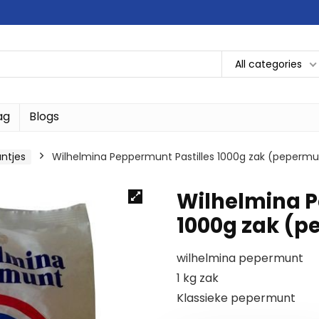
All categories
ag
Blogs
ntjes
Wilhelmina Peppermunt Pastilles 1000g zak (pepermu
Wilhelmina P
1000g zak (
wilhelmina pepermunt
1 kg zak
Klassieke pepermunt