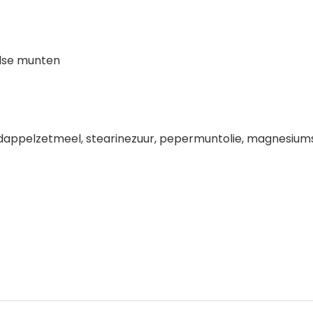
ndse munten
ardappelzetmeel, stearinezuur, pepermuntolie, magnesium