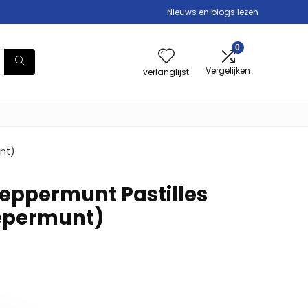
Nieuws en blogs lezen
0
Vergelijken
verlanglijst
nt)
eppermunt Pastilles
pepermunt)