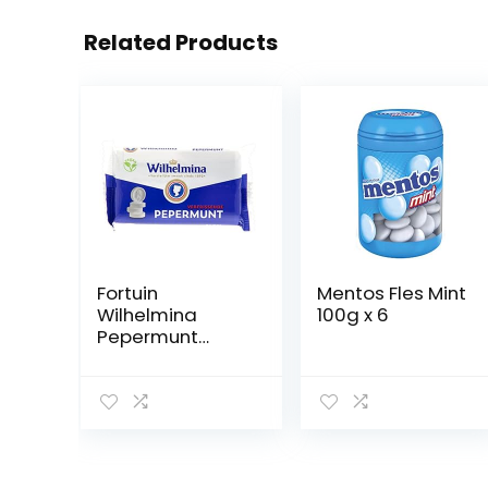
Related Products
Fortuin
Mentos Fles Mint
Wilhelmina
100g x 6
Pepermunt
Vegan I
Pepermunt Taler
uit Holland 3
rollen a40g