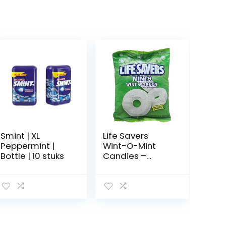
Smint | XL
Life Savers
Peppermint |
Wint-O-Mint
Bottle | 10 stuks
Candies –
6.25oz