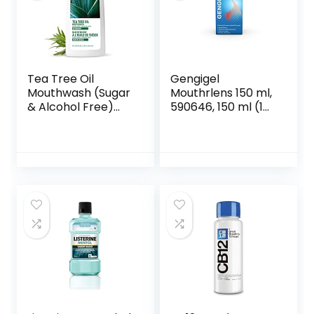
Tea Tree Oil
Gengigel
Mouthwash (Sugar
Mouthrlens 150 ml,
& Alcohol Free)
590646, 150 ml (1
Spearmint 8 fl.oz
stuk)