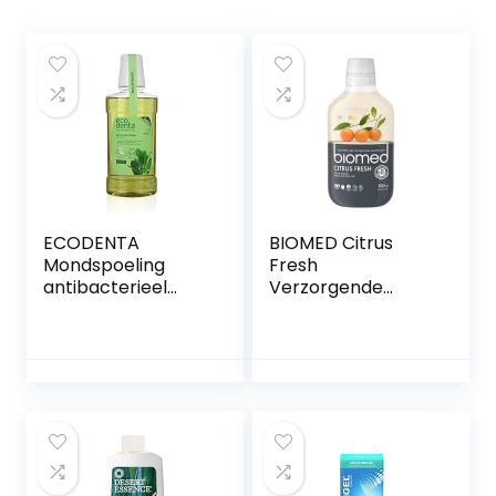
ECODENTA
BIOMED Citrus
Mondspoeling
Fresh
antibacterieel
Verzorgende
multifunctioneel –
mondspoeling
mondwater
tegen slechte
mondgeur
adem – fluoridevrij
bestrijden 250 ml
en 98% natuurlijk
mondwater in een
verpakking van
500 ml